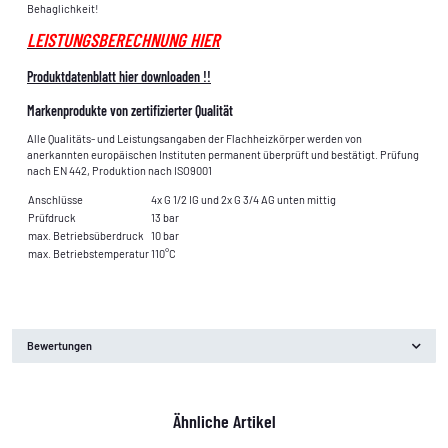
Behaglichkeit!
LEISTUNGSBERECHNUNG HIER
Produktdatenblatt hier downloaden !!
Markenprodukte von zertifizierter Qualität
Alle Qualitäts- und Leistungsangaben der Flachheizkörper werden von
anerkannten europäischen Instituten permanent überprüft und bestätigt. Prüfung
nach EN 442, Produktion nach ISO9001
Anschlüsse
4x G 1/2 IG und 2x G 3/4 AG unten mittig
Prüfdruck
13 bar
max. Betriebsüberdruck
10 bar
max. Betriebstemperatur
110°C
Bewertungen
Ähnliche Artikel