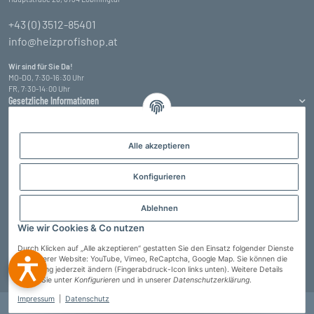
+43 (0) 3512-85401
info@heizprofishop.at
Wir sind für Sie Da!
MO-DO, 7:30-16:30 Uhr
FR, 7:30-14:00 Uhr
Gesetzliche Informationen
Informationen
Alle akzeptieren
Zahlungsarten
Konfigurieren
Ablehnen
Wie wir Cookies & Co nutzen
Durch Klicken auf „Alle akzeptieren“ gestatten Sie den Einsatz folgender Dienste
auf unserer Website: YouTube, Vimeo, ReCaptcha, Google Map. Sie können die
Einstellung jederzeit ändern (Fingerabdruck-Icon links unten). Weitere Details
Vertrag widerrufen
finden Sie unter
Konfigurieren
und in unserer
Datenschutzerklärung
.
Impressum
|
Datenschutz
© Heizprofi Wallner GmbH
* Alle Preise inkl. gesetzlicher USt., zzgl.
Versand