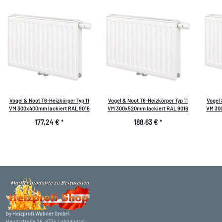
Vogel & Noot T6-Heizkörper Typ 11
Vogel & Noot T6-Heizkörper Typ 11
Vogel 
VM 300x400mm lackiert RAL 9016
VM 300x520mm lackiert RAL 9016
VM 30
177,24 €
*
188,63 €
*
by Heizprofi Wallner GmbH
Hauptstraße 26, 8734 Lobmingtal