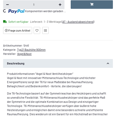
Komponenten werden geladen ...
Loading...
Sofort verfügbar
Lieferzeit:
1 - 3 Werktage
(AT - Ausland abweichend)
Frage zum Artikel
Artikelnummer:
5441
Kategorie:
Typ21 Bauhöhe 900mm
Hersteller:
Vogel&Noot
Beschreibung
Produktinformationen "Vogel & Noot Ventilheizkörper"
Vogel & Noot mit innovativer Mittenanschluss-Technologie und höchster
Energieeffizienz sorgt der T6 für neue Maßstäbe bei Raumaufheizung,
Behaglichkeit und Bedienkomfort - Vorteile, die überzeugen!
Die T6-Technologie basiert auf der Symmetrieachse des Heizkörpers und schafft
so unendliche Flexibilität. T6-Mittenanschlussheizkörper sind das perfekte Maß
der Symmetrie und die optimale Kombination aus Design und einzigartiger
Technologie. T6-Mittenanschlussheizkörper verfügen über äußerst hohe
Heizleistungen und ermöglichen damit eine besonders schnelle und effiziente
Raumaufheizung. Dies wiederum ist ein Garant für ein Höchstmaß an thermischer