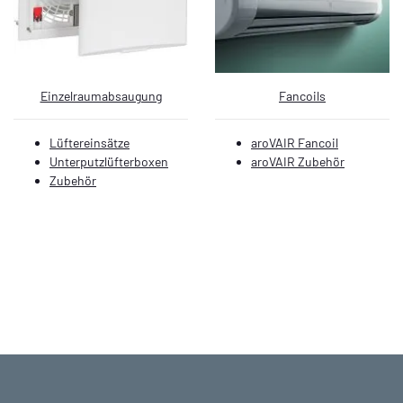
Einzelraumabsaugung
Fancoils
Lüftereinsätze
aroVAIR Fancoil
Unterputzlüfterboxen
aroVAIR Zubehör
Zubehör