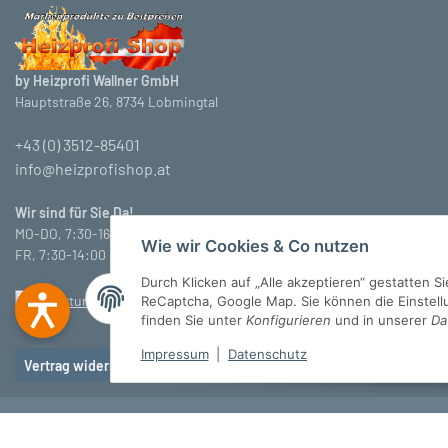
by Heizprofi Wallner GmbH
Hauptstraße 26, 8734 Lobmingtal
+43 (0) 3512-85401
info@heizprofishop.at
Wir sind für Sie Da!
MO-DO, 7:30-16:30 Uhr
Wie wir Cookies & Co nutzen
FR, 7:30-14:00 Uhr
Durch Klicken auf „Alle akzeptieren“ gestatten 
ReCaptcha, Google Map. Sie können die Einstellun
finden Sie unter
Konfigurieren
und in unserer
Da
Impressum
|
Datenschutz
Vertrag widerrufen
© Heizprofi Wallner GmbH
* Alle Preise inkl. gesetzlicher USt., zzgl.
Versan