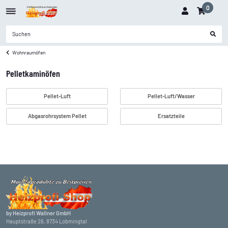
0
Wohnraumöfen
Pelletkaminöfen
Pellet-Luft
Pellet-Luft/Wasser
Abgasrohrsystem Pellet
Ersatzteile
by Heizprofi Wallner GmbH
Hauptstraße 26, 8734 Lobmingtal