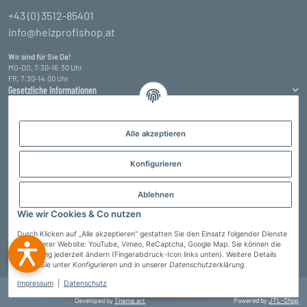
+43 (0) 3512-85401
info@heizprofishop.at
Wir sind für Sie Da!
MO-DO, 7:30-16:30 Uhr
FR, 7:30-14:00 Uhr
Gesetzliche Informationen
Informationen
Alle akzeptieren
Zahlungsarten
Konfigurieren
Ablehnen
Wie wir Cookies & Co nutzen
Durch Klicken auf „Alle akzeptieren“ gestatten Sie den Einsatz folgender Dienste
auf unserer Website: YouTube, Vimeo, ReCaptcha, Google Map. Sie können die
Einstellung jederzeit ändern (Fingerabdruck-Icon links unten). Weitere Details
Vertrag widerrufen
finden Sie unter
Konfigurieren
und in unserer
Datenschutzerklärung
.
Impressum
|
Datenschutz
© Heizprofi Wallner GmbH
* Alle Preise inkl. gesetzlicher USt., zzgl.
Versand
Developed by
Theme.art
Powered by
JTL-Shop