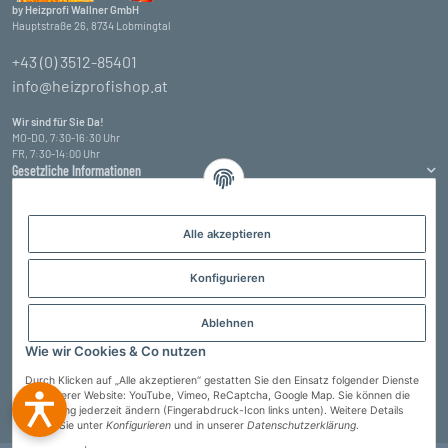
by Heizprofi Wallner GmbH
Hauptstraße 26, 8734 Lobmingtal
+43 (0) 3512-85401
info@heizprofishop.at
Wir sind für Sie Da!
MO-DO, 7:30-16:30 Uhr
FR, 7:30-14:00 Uhr
Gesetzliche Informationen
Informationen
Alle akzeptieren
Zahlungsarten
Konfigurieren
Ablehnen
Wie wir Cookies & Co nutzen
Durch Klicken auf „Alle akzeptieren“ gestatten Sie den Einsatz folgender Dienste
auf unserer Website: YouTube, Vimeo, ReCaptcha, Google Map. Sie können die
Einstellung jederzeit ändern (Fingerabdruck-Icon links unten). Weitere Details
Vertrag widerrufen
finden Sie unter
Konfigurieren
und in unserer
Datenschutzerklärung
.