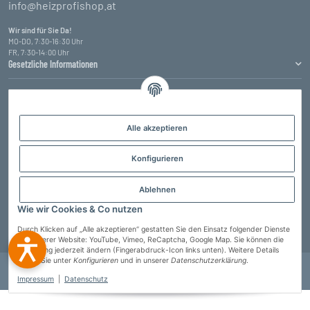
info@heizprofishop.at
Wir sind für Sie Da!
MO-DO, 7:30-16:30 Uhr
FR, 7:30-14:00 Uhr
Gesetzliche Informationen
Informationen
Zahlungsarten
Alle akzeptieren
Konfigurieren
Ablehnen
Wie wir Cookies & Co nutzen
Durch Klicken auf „Alle akzeptieren“ gestatten Sie den Einsatz folgender Dienste
Vertrag widerrufen
auf unserer Website: YouTube, Vimeo, ReCaptcha, Google Map. Sie können die
Einstellung jederzeit ändern (Fingerabdruck-Icon links unten). Weitere Details
finden Sie unter
Konfigurieren
und in unserer
Datenschutzerklärung
.
© Heizprofi Wallner GmbH
* Alle Preise inkl. gesetzlicher USt., zzgl.
Versand
Developed by
Theme.art
Powered by
JTL-Shop
Impressum
|
Datenschutz