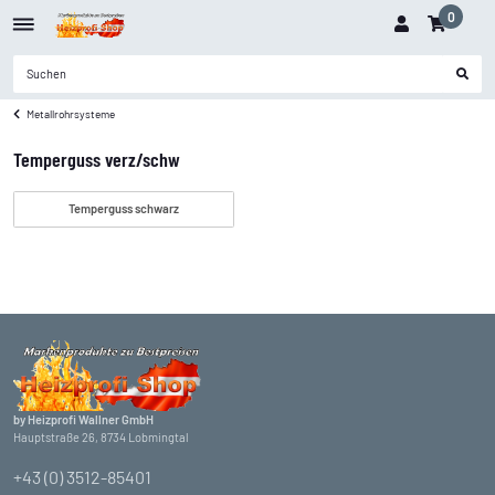
0
Metallrohrsysteme
Temperguss verz/schw
Temperguss schwarz
by Heizprofi Wallner GmbH
Hauptstraße 26, 8734 Lobmingtal
+43 (0) 3512-85401