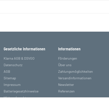
Gesetzliche Informationen
Informationen
Klarna AGB & DSVGO
Förderungen
Datenschutz
Über uns
AGB
Zahlungsmöglichkeiten
Sitemap
Versandinformationen
Impressum
Newsletter
Batteriegesetzhinweise
Referenzen
Widerrufsrecht