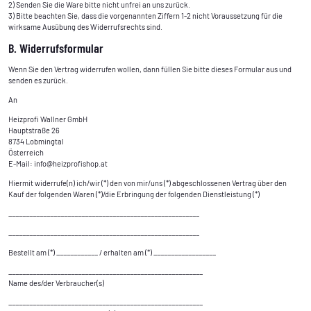
2) Senden Sie die Ware bitte nicht unfrei an uns zurück.
3) Bitte beachten Sie, dass die vorgenannten Ziffern 1-2 nicht Voraussetzung für die
wirksame Ausübung des Widerrufsrechts sind.
B. Widerrufsformular
Wenn Sie den Vertrag widerrufen wollen, dann füllen Sie bitte dieses Formular aus und
senden es zurück.
An
Heizprofi Wallner GmbH
Hauptstraße 26
8734 Lobmingtal
Österreich
E-Mail: info@heizprofishop.at
Hiermit widerrufe(n) ich/wir (*) den von mir/uns (*) abgeschlossenen Vertrag über den
Kauf der folgenden Waren (*)/die Erbringung der folgenden Dienstleistung (*)
_______________________________________________________
_______________________________________________________
Bestellt am (*) ____________ / erhalten am (*) __________________
________________________________________________________
Name des/der Verbraucher(s)
________________________________________________________