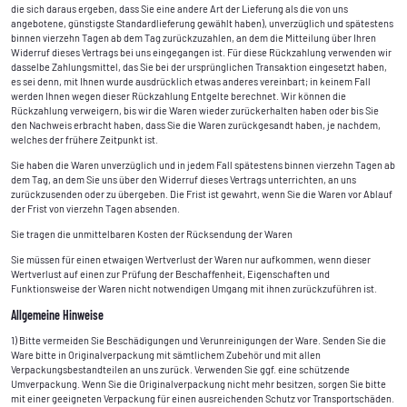
die sich daraus ergeben, dass Sie eine andere Art der Lieferung als die von uns
angebotene, günstigste Standardlieferung gewählt haben), unverzüglich und spätestens
binnen vierzehn Tagen ab dem Tag zurückzuzahlen, an dem die Mitteilung über Ihren
Widerruf dieses Vertrags bei uns eingegangen ist. Für diese Rückzahlung verwenden wir
dasselbe Zahlungsmittel, das Sie bei der ursprünglichen Transaktion eingesetzt haben,
es sei denn, mit Ihnen wurde ausdrücklich etwas anderes vereinbart; in keinem Fall
werden Ihnen wegen dieser Rückzahlung Entgelte berechnet. Wir können die
Rückzahlung verweigern, bis wir die Waren wieder zurückerhalten haben oder bis Sie
den Nachweis erbracht haben, dass Sie die Waren zurückgesandt haben, je nachdem,
welches der frühere Zeitpunkt ist.
Sie haben die Waren unverzüglich und in jedem Fall spätestens binnen vierzehn Tagen ab
dem Tag, an dem Sie uns über den Widerruf dieses Vertrags unterrichten, an uns
zurückzusenden oder zu übergeben. Die Frist ist gewahrt, wenn Sie die Waren vor Ablauf
der Frist von vierzehn Tagen absenden.
Sie tragen die unmittelbaren Kosten der Rücksendung der Waren
Sie müssen für einen etwaigen Wertverlust der Waren nur aufkommen, wenn dieser
Wertverlust auf einen zur Prüfung der Beschaffenheit, Eigenschaften und
Funktionsweise der Waren nicht notwendigen Umgang mit ihnen zurückzuführen ist.
Allgemeine Hinweise
1) Bitte vermeiden Sie Beschädigungen und Verunreinigungen der Ware. Senden Sie die
Ware bitte in Originalverpackung mit sämtlichem Zubehör und mit allen
Verpackungsbestandteilen an uns zurück. Verwenden Sie ggf. eine schützende
Umverpackung. Wenn Sie die Originalverpackung nicht mehr besitzen, sorgen Sie bitte
mit einer geeigneten Verpackung für einen ausreichenden Schutz vor Transportschäden.