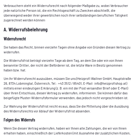
Verbrauchern steht ein Widerrufsrecht nach folgender Maßgabe zu, wobei Verbraucher
jede natürliche Person ist, die ein Rechtsgeschäft zu Zwecken abschließt, die
überwiegend weder ihrer gewerblichen noch ihrer selbständigen beruflichen Tätigkeit
zugerechnet werden können:
A. Widerrufsbelehrung
Widerrufsrecht
Sie haben das Recht, binnen vierzehn Tagen ohne Angabe von Gründen diesen Vertrag zu
widerrufen.
Die Widerrufsfrist beträgt vierzehn Tage ab dem Tag, an dem Sie oder ein von Ihnen
benannter Dritter, der nicht der Beförderer ist, die letzte Ware in Besitz genommen
haben bzw. hat.
Um Ihr Widerrufsrecht auszuüben, müssen Sie uns (Heizprofi Wallner GmbH, Hauptstraße
26, 8734 Lobmingtal, Österreich, Tel.: +43 3512 / 85401, E-Mail: info@heizprofishop.at)
mittels einer eindeutigen Erklärung (z. B. ein mit der Post versandter Brief oder E-Mail)
über Ihren Entschluss, diesen Vertrag zu widerrufen, informieren. Sie können dafür das
beigefügte Muster-Widerrufsformular verwenden, das jedoch nicht vorgeschrieben ist.
Zur Wahrung der Widerrufsfrist reicht es aus, dass Sie die Mitteilung über die Ausübung
des Widerrufsrechts vor Ablauf der Widerrufsfrist absenden.
Folgen des Widerrufs
Wenn Sie diesen Vertrag widerrufen, haben wir Ihnen alle Zahlungen, die wir von Ihnen
erhalten haben, einschließlich der Lieferkosten (mit Ausnahme der zusätzlichen Kosten,