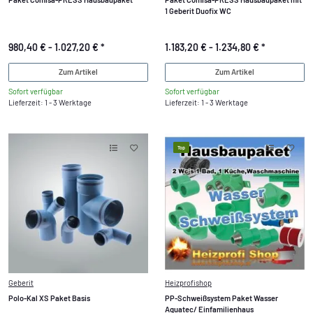
1 Geberit Duofix WC
980,40 € -
1.027,20 €
*
1.183,20 € -
1.234,80 €
*
Zum Artikel
Zum Artikel
Sofort verfügbar
Sofort verfügbar
Lieferzeit: 1 - 3 Werktage
Lieferzeit: 1 - 3 Werktage
Top
Geberit
Heizprofishop
Polo-Kal XS Paket Basis
PP-Schweißsystem Paket Wasser
Aquatec/ Einfamilienhaus