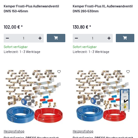
Kemper Frosti-Plus Außenwandventil
Kemper Frosti-Plus XL Außenwandventil
DN15 150-415mm
DN15 260-530mm
102,00 €
*
130,80 €
*
Sofort verfügbar
Sofort verfügbar
Lieferzeit: 1 - 3 Werktage
Lieferzeit: 1 - 3 Werktage
Heizprofishop
Heizprofishop
Paket Comisa-PRESS Hausbaupaket
Paket Comisa-PRESS Hausbaupaket mit