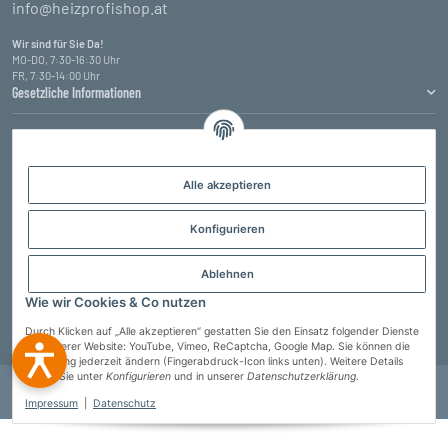
info@heizprofishop.at
Wir sind für Sie Da!
MO-DO, 7:30-16:30 Uhr
FR, 7:30-14:00 Uhr
Gesetzliche Informationen
Informationen
Zahlungsarten
Alle akzeptieren
Konfigurieren
Ablehnen
Wie wir Cookies & Co nutzen
Durch Klicken auf „Alle akzeptieren“ gestatten Sie den Einsatz folgender Dienste
Vertrag widerrufen
auf unserer Website: YouTube, Vimeo, ReCaptcha, Google Map. Sie können die
Einstellung jederzeit ändern (Fingerabdruck-Icon links unten). Weitere Details
finden Sie unter
Konfigurieren
und in unserer
Datenschutzerklärung
.
© Heizprofi Wallner GmbH
* Alle Preise inkl. gesetzlicher USt., zzgl.
Versand
Developed by
Theme.art
Powered by
JTL-Shop
Impressum
|
Datenschutz