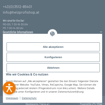
+43 (0) 3512-85401
info@heizprofishop.at
Wir sind für Sie Da!
MO-DO, 7:30-16:30 Uhr
FR, 7:30-14:00 Uhr
Gesetzliche Informationen
Informationen
Alle akzeptieren
Zahlungsarten
Konfigurieren
Ablehnen
Wie wir Cookies & Co nutzen
Durch Klicken auf „Alle akzeptieren“ gestatten Sie den Einsatz folgender Dienste
auf unserer Website: YouTube, Vimeo, ReCaptcha, Google Map. Sie können die
Einstellung jederzeit ändern (Fingerabdruck-Icon links unten). Weitere Details
Vertrag widerrufen
finden Sie unter
Konfigurieren
und in unserer
Datenschutzerklärung
.
Impressum
|
Datenschutz
© Heizprofi Wallner GmbH
* Alle Preise inkl. gesetzlicher USt., zzgl.
Versand
Developed by
Theme.art
Powered by
JTL-Shop