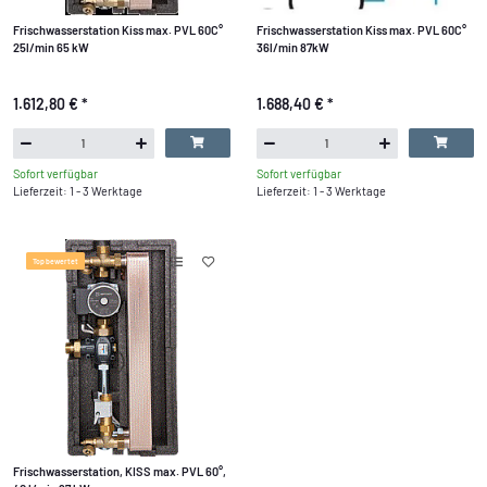
Frischwasserstation Kiss max. PVL 60C°
Frischwasserstation Kiss max. PVL 60C°
25l/min 65 kW
36l/min 87kW
1.612,80 €
*
1.688,40 €
*
Sofort verfügbar
Sofort verfügbar
Lieferzeit: 1 - 3 Werktage
Lieferzeit: 1 - 3 Werktage
Top bewertet
Frischwasserstation, KISS max. PVL 60°,