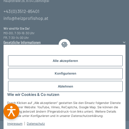
Hauptstraße 26, 8734 Lobmingtal
+43 (0) 3512-85401
info@heizprofishop.at
Wir sind für Sie Da!
MO-DO, 7:30-16:30 Uhr
FR, 7:30-14:00 Uhr
Gesetzliche Informationen
Informationen
Alle akzeptieren
Zahlungsarten
Konfigurieren
Ablehnen
Wie wir Cookies & Co nutzen
Durch Klicken auf „Alle akzeptieren“ gestatten Sie den Einsatz folgender Dienste
auf unserer Website: YouTube, Vimeo, ReCaptcha, Google Map. Sie können die
Einstellung jederzeit ändern (Fingerabdruck-Icon links unten). Weitere Details
Vertrag widerrufen
finden Sie unter
Konfigurieren
und in unserer
Datenschutzerklärung
.
Impressum
|
Datenschutz
© Heizprofi Wallner GmbH
* Alle Preise inkl. gesetzlicher USt., zzgl.
Versand