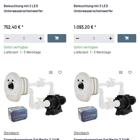
Beleuchtung mit 2 LED
Beleuchtung mit 3 LED
Unterwasserscheinwerfer
Unterwasserscheinwerfer
752,40 €
*
1.093,20 €
*
Sofort verfügbar
Sofort verfügbar
Lieferzeit: 1 - 3 Werktage
Lieferzeit: 1 - 3 Werktage
Steinbach
Steinbach
Gegenstromanlage Set Marlin 2,2 kW
Gegenstromanlage Set Marlin 3,3 kW