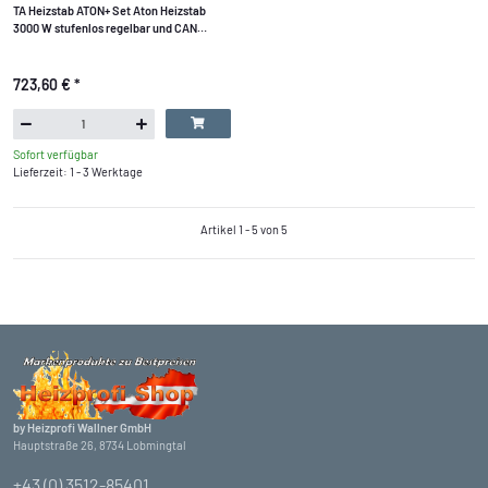
TA Heizstab ATON+ Set Aton Heizstab
3000 W stufenlos regelbar und CAN
Energiezä.
723,60 €
*
Sofort verfügbar
Lieferzeit: 1 - 3 Werktage
Artikel 1 - 5 von 5
by Heizprofi Wallner GmbH
Hauptstraße 26, 8734 Lobmingtal
+43 (0) 3512-85401