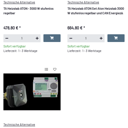
Technische Alternative
Technische Alternative
TA Heizstab ATON - 3000 W stufenlos
TA Heizstab ATON Set Aton Heizstab 3000
regelbar
W stufenlos regelbar und CAN Energiezä.
478,80 €
*
664,80 €
*
Sofort verfügbar
Sofort verfügbar
Lieferzeit: 1 - 3 Werktage
Lieferzeit: 1 - 3 Werktage
Technische Alternative