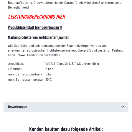
Raumaufheizung. Dies wiederum ist ein Garant für ein Höchstmaß an thermischer
Behaglichkeit!
LEISTUNGSBERECHNUNG HIER
Produktdatenblatt hier downloaden !!
Markenprodukte von zertifizierter Qualität
Alle Qualitäts- und Leistungsangaben der Flachheizkörper werden von
anerkannten europäischen Instituten permanent überprüft und bestätigt. Prüfung
nach EN 442, Produktion nach ISO9001
Anschlüsse
4x G 1/2 IG und 2x G 3/4 AG unten mittig
Prüfdruck
13 bar
max. Betriebsüberdruck
10 bar
max. Betriebstemperatur
110°C
Bewertungen
Kunden kauften dazu folgende Artikel: