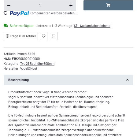
Loading...
Komponenten werden geladen ...
Sofort verfügbar
Lieferzeit:
1 - 3 Werktage
(AT - Ausland abweichend)
Frage zum Artikel
Artikelnummer:
5429
HAN:
F1H2106020010000
Kategorie:
Typ 21 Bauhöhe 600mm
Hersteller:
Vogel&Noot
Beschreibung
Produktinformationen "Vogel & Noot Ventilheizkörper"
Vogel & Noot mit innovativer Mittenanschluss-Technologie und höchster
Energieeffizienz sorgt der T6 für neue Maßstäbe bei Raumaufheizung,
Behaglichkeit und Bedienkomfort - Vorteile, die überzeugen!
Die T6-Technologie basiert auf der Symmetrieachse des Heizkörpers und schafft
so unendliche Flexibilität. T6-Mittenanschlussheizkörper sind das perfekte Maß
der Symmetrie und die optimale Kombination aus Design und einzigartiger
Technologie. T6-Mittenanschlussheizkörper verfügen über äußerst hohe
Heizleistungen und ermöglichen damit eine besonders schnelle und effiziente