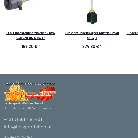
EHS Einschraubheizkörper 2 KW/
Einschraubheizkörper Austria Email
Einschr
230 Volt DN 40 6/4 "
SH 3,0
199,20 €
*
274,80 €
*
by Heizprofi Wallner GmbH
Hauptstraße 26, 8734 Lobmingtal
+43 (0) 3512-85401
info@heizprofishop.at
Wir sind für Sie Da!