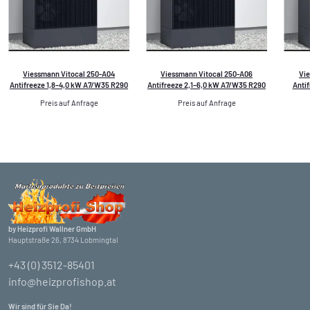
Viessmann Vitocal 250-A04
Viessmann Vitocal 250-A06
Vie
Antifreeze 1,8–4,0 kW A7/W35 R290
Antifreeze 2,1–6,0 kW A7/W35 R290
Anti
Preis auf Anfrage
Preis auf Anfrage
by Heizprofi Wallner GmbH
Hauptstraße 26, 8734 Lobmingtal
+43 (0) 3512-85401
info@heizprofishop.at
Wir sind für Sie Da!