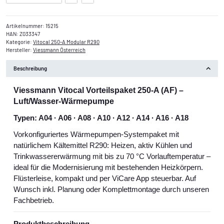
Artikelnummer:
15215
HAN:
Z033347
Kategorie:
Vitocal 250-A Modular R290
Hersteller:
Viessmann Österreich
Beschreibung
Viessmann Vitocal Vorteilspaket 250‑A (AF) –
Luft/Wasser‑Wärmepumpe
Typen: A04 · A06 · A08 · A10 · A12 · A14 · A16 · A18
Vorkonfiguriertes Wärmepumpen-Systempaket mit
natürlichem Kältemittel R290: Heizen, aktiv Kühlen und
Trinkwassererwärmung mit bis zu 70 °C Vorlauftemperatur –
ideal für die Modernisierung mit bestehenden Heizkörpern.
Flüsterleise, kompakt und per ViCare App steuerbar. Auf
Wunsch inkl. Planung oder Komplettmontage durch unseren
Fachbetrieb.
Produktbeschreibung