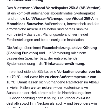
Das
Viessmann Vitocal Vorteilspaket 250‑A (AF‑Version)
ist ein komplett aufeinander abgestimmtes Systempaket
rund um die
Luft/Wasser‑Wärmepumpe Vitocal 250‑A in
Monoblock‑Bauweise
. Außeneinheit, Inneneinheit und das
erforderliche Anschlusszubehör sind bereits sinnvoll
kombiniert – das spart Planungsaufwand, vermeidet
Fehlbestellungen und beschleunigt die Installation.
Die Anlage übernimmt
Raumbeheizung, aktive Kühlung
(Cooling Funktion)
und – in Verbindung mit einem
passenden Speicher bzw. der entsprechenden
Systemanbindung – die
Trinkwassererwärmung
.
Ihre entscheidende Stärke: eine
Vorlauftemperatur von bis
zu 70 °C, und zwar bis zu einer Außentemperatur von –
10 °C
. Damit lassen sich vorhandene Radiatoren im Altbau
in vielen Fällen
weiter nutzen
– der kostenintensive
Austausch der Heizkörper oder die Nachrüstung einer
Fußbodenheizung entfällt häufig. Die Vitocal 250‑A ist
deshalb sowohl im Neubau als auch – und besonders – in