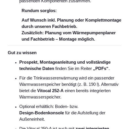
passenden Komponenten zusammen.
Rundum sorglos:
Auf Wunsch inkl. Planung oder Komplettmontage
durch unseren Fachbetrieb.
Zusätzlich: Planung vom Wärmepumpenplaner
und Fachbetrieb – Montage möglich.
Gut zu wissen
Prospekt, Montageanleitung und vollständige
technische Daten
finden Sie im Reiter
„PDFs“
.
Für die Trinkwassererwärmung wird ein passender
Warmwasserspeicher benötigt (z. B. 190 l). Alternativ
bietet die
Vitocal 252‑A
einen bereits integrierten
Warmwasserspeicher.
Optional erhältlich: Boden- bzw.
Design‑Bodenkonsole
für die Aufstellung der
Außeneinheit.
Die Vitocal 250‑A ist auch mit
zwei integrierten