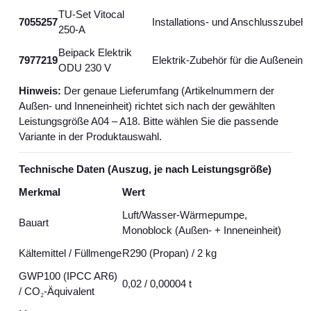
TU‑Set Vitocal
7055257
Installations- und Anschlusszubehö
250‑A
Beipack Elektrik
7977219
Elektrik‑Zubehör für die Außeneinhe
ODU 230 V
Hinweis:
Der genaue Lieferumfang (Artikelnummern der
Außen- und Inneneinheit) richtet sich nach der gewählten
Leistungsgröße A04 – A18. Bitte wählen Sie die passende
Variante in der Produktauswahl.
Technische Daten (Auszug, je nach Leistungsgröße)
Merkmal
Wert
Luft/Wasser‑Wärmepumpe,
Bauart
Monoblock (Außen- + Inneneinheit)
Kältemittel / Füllmenge
R290 (Propan) / 2 kg
GWP100 (IPCC AR6)
0,02 / 0,00004 t
/ CO
₂
‑
Ä
quivalent