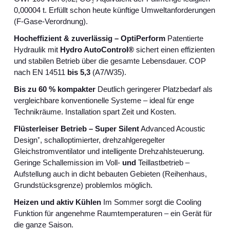
0,00004 t. Erf
ü
llt schon heute k
ü
nftige Umweltanforderungen
(F‑Gase‑Verordnung).
Hocheffizient & zuverlässig – OptiPerform
Patentierte
Hydraulik mit
Hydro AutoControl®
sichert einen effizienten
und stabilen Betrieb über die gesamte Lebensdauer. COP
nach EN 14511
bis 5,3
(A7/W35).
Bis zu 60 % kompakter
Deutlich geringerer Platzbedarf als
vergleichbare konventionelle Systeme – ideal für enge
Technikräume. Installation spart Zeit und Kosten.
Flüsterleiser Betrieb – Super Silent
Advanced Acoustic
Design
⁺
, schalloptimierter, drehzahlgeregelter
Gleichstromventilator und intelligente Drehzahlsteuerung.
Geringe Schallemission im Voll-
und
Teillastbetrieb –
Aufstellung auch in dicht bebauten Gebieten (Reihenhaus,
Grundstücksgrenze) problemlos möglich.
Heizen und aktiv Kühlen
Im Sommer sorgt die Cooling
Funktion für angenehme Raumtemperaturen – ein Gerät für
die ganze Saison.