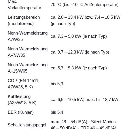
Max.
70 °C (bis –10 °C Außentemperatur)
Vorlauftemperatur
Leistungsbereich
ca. 2,6 – 13,4 kW bzw. 7,4 – 18,5 kW
(modulierend)
(je nach Typ)
Nenn‑Wärmeleistung
ca. 7,3 – 9,0 kW (je nach Typ)
A7/W35
Nenn‑Wärmeleistung
ca. 9,7 – 12,3 kW (je nach Typ)
A–7/W35
Nenn‑Wärmeleistung
ca. 5,7 – 9,3 kW (je nach Typ)
A–15/W65
COP (EN 14511,
bis 5,3
A7/W35, 5 K)
Kühlleistung
ca. 6,5 – 10,5 kW, max. bis 18,7 kW
(A35/W18, 5 K)
EER (Kühlen)
bis 5,4
max. 48 – 54 dB(A) · Silent‑Modus
Schallleistungspegel
46 – 50 dB(A) · ERP 46 – 49 dB(A)