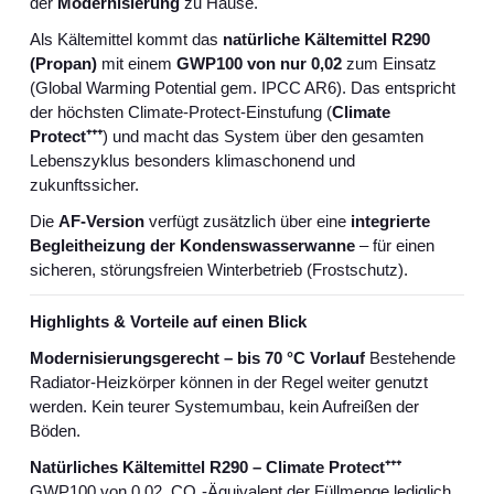
der
Modernisierung
zu Hause.
Als Kältemittel kommt das
natürliche Kältemittel R290
(Propan)
mit einem
GWP100 von nur 0,02
zum Einsatz
(Global Warming Potential gem. IPCC AR6). Das entspricht
der höchsten Climate‑Protect‑Einstufung (
Climate
Protect
⁺⁺⁺
) und macht das System über den gesamten
Lebenszyklus besonders klimaschonend und
zukunftssicher.
Die
AF‑Version
verfügt zusätzlich über eine
integrierte
Begleitheizung der Kondenswasserwanne
– für einen
sicheren, störungsfreien Winterbetrieb (Frostschutz).
Highlights & Vorteile auf einen Blick
Modernisierungsgerecht – bis 70 °C Vorlauf
Bestehende
Radiator-Heizkörper können in der Regel weiter genutzt
werden. Kein teurer Systemumbau, kein Aufreißen der
Böden.
Natürliches Kältemittel R290 – Climate Protect
⁺⁺⁺
GWP100 von 0,02, CO
₂
‑
Ä
quivalent der F
ü
llmenge lediglich