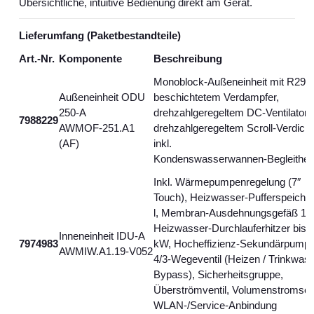
Übersichtliche, intuitive Bedienung direkt am Gerät.
Lieferumfang (Paketbestandteile)
Art.-Nr.
Komponente
Beschreibung
Monoblock‑Außeneinheit mit R290
Außeneinheit ODU
beschichtetem Verdampfer,
250‑A
drehzahlgeregeltem DC‑Ventilator 
7988229
AWMOF‑251.A1
drehzahlgeregeltem Scroll‑Verdicht
(AF)
inkl.
Kondenswasserwannen‑Begleithei
Inkl. Wärmepumpenregelung (7″
Touch), Heizwasser‑Pufferspeiche
l, Membran‑Ausdehnungsgefäß 18 
Heizwasser‑Durchlauferhitzer bis 
Inneneinheit IDU‑A
7974983
kW, Hocheffizienz‑Sekundärpumpe
AWMIW.A1.19‑V052
4/3‑Wegeventil (Heizen / Trinkwass
Bypass), Sicherheitsgruppe,
Überströmventil, Volumenstromsen
WLAN-/Service‑Anbindung