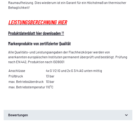
Raumaufheizung. Dies wiederum ist ein Garant für ein Höchstmaß an thermischer
Behaglichkeit!
LEISTUNGSBERECHNUNG HIER
Produktdatenblatt hier downloaden !!
Markenprodukte von zertifizierter Qualität
Alle Qualitäts- und Leistungsangaben der Flachheizkörper werden von
anerkannten europäischen Instituten permanent überprüft und bestätigt. Prüfung
nach EN 442, Produktion nach ISO9001
Anschlüsse
4x G 1/2 IG und 2x G 3/4 AG unten mittig
Prüfdruck
13 bar
max. Betriebsüberdruck
10 bar
max. Betriebstemperatur
110°C
Bewertungen