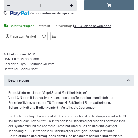
Komponenten werden geladen ...
Loading...
Sofort verfügbar
Lieferzeit:
1 - 3 Werktage
(AT - Ausland abweichend)
Frage zum Artikel
Artikelnummer:
5403
HAN:
F1H1103016010000
Kategorie:
Typ 11 Bauhöhe 300mm
Hersteller:
Vogel&Noot
Beschreibung
Produktinformationen "Vogel & Noot Ventilheizkörper"
Vogel & Noot mit innovativer Mittenanschluss-Technologie und höchster
Energieeffizienz sorgt der T6 für neue Maßstäbe bei Raumaufheizung,
Behaglichkeit und Bedienkomfort - Vorteile, die überzeugen!
Die T6-Technologie basiert auf der Symmetrieachse des Heizkörpers und schafft
so unendliche Flexibilität. T6-Mittenanschlussheizkörper sind das perfekte Maß
der Symmetrie und die optimale Kombination aus Design und einzigartiger
Technologie. T6-Mittenanschlussheizkörper verfügen über äußerst hohe
Heizleistungen und ermöglichen damit eine besonders schnelle und effiziente