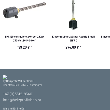
EHS Einschraubheizkörper 2 KW/
Einschraubheizkörper Austria Email
Einschr
230 Volt DN 40 6/4 "
SH 3,0
199,20 €
*
274,80 €
*
by Heizprofi Wallner GmbH
Hauptstraße 26, 8734 Lobmingtal
+43 (0) 3512-85401
info@heizprofishop.at
Wir sind für Sie Da!