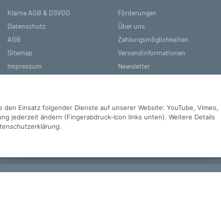
Klarna AGB & DSVGO
Förderungen
Datenschutz
Über uns
AGB
Zahlungsmöglichkeiten
Sitemap
Versandinformationen
Impressum
Newsletter
Batteriegesetzhinweise
Referenzen
Widerrufsrecht
Sie den Einsatz folgender Dienste auf unserer Website: YouTube, Vimeo,
g jederzeit ändern (Fingerabdruck-Icon links unten). Weitere Details
tenschutzerklärung
.
d