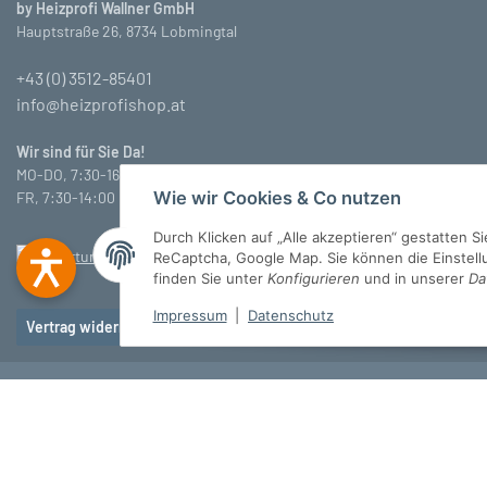
by Heizprofi Wallner GmbH
Hauptstraße 26, 8734 Lobmingtal
+43 (0) 3512-85401
info@heizprofishop.at
Wir sind für Sie Da!
MO-DO, 7:30-16:30 Uhr
Wie wir Cookies & Co nutzen
FR, 7:30-14:00 Uhr
Durch Klicken auf „Alle akzeptieren“ gestatten 
ReCaptcha, Google Map. Sie können die Einstellun
finden Sie unter
Konfigurieren
und in unserer
Da
Impressum
|
Datenschutz
Vertrag widerrufen
© Heizprofi Wallner GmbH
* Alle Preise inkl. gesetzlicher USt., zzgl.
Versan