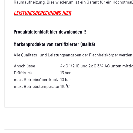
Raumaufheizung. Dies wiederum ist ein Garant für ein Höchstmaß
LEISTUNGSBERECHNUNG HIER
Produktdatenblatt hier downloaden !!
Markenprodukte von zertifizierter Qualität
Alle Qualitäts- und Leistungsangaben der Flachheizkörper werde
Anschlüsse
4x G 1/2 IG und 2x G 3/4 AG unten mitti
Prüfdruck
13 bar
max. Betriebsüberdruck
10 bar
max. Betriebstemperatur
110°C