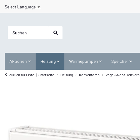
Select Language
▼
Aktionen
Heizung
Wärmepumpen
Speicher
Zurück zur Liste
Startseite
Heizung
Konvektoren
Vogel&Noot Heizkörp