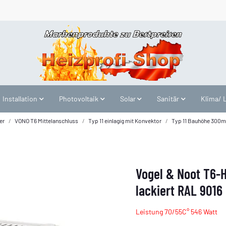
Installation
Photovoltaik
Solar
Sanitär
Klima/ 
er
VONO T6 Mittelanschluss
Typ 11 einlagig mit Konvektor
Typ 11 Bauhöhe 300
Vogel & Noot T6-
lackiert RAL 9016
Leistung 70/55C° 546 Watt