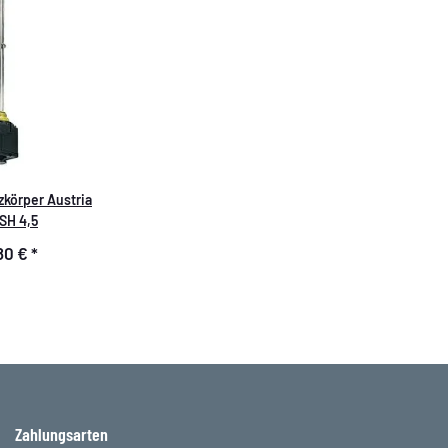
körper Austria
SH 4,5
80 €
*
Zahlungsarten