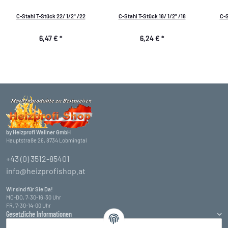
C-Stahl T-Stück 22/ 1/2" /22
C-Stahl T-Stück 18/ 1/2" /18
C-S
6,47 €
*
6,24 €
*
by Heizprofi Wallner GmbH
Hauptstraße 26, 8734 Lobmingtal
+43 (0) 3512-85401
info@heizprofishop.at
Wir sind für Sie Da!
MO-DO, 7:30-16:30 Uhr
FR, 7:30-14:00 Uhr
Gesetzliche Informationen