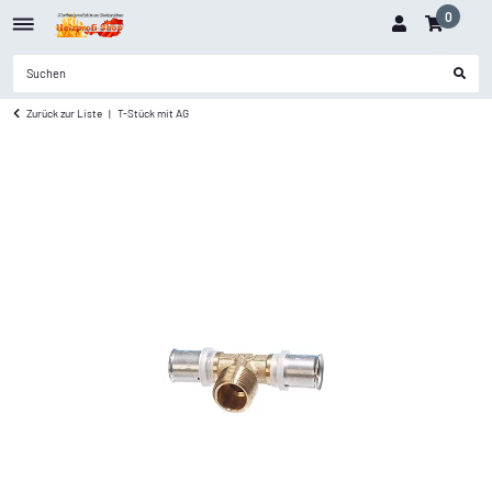
0
Zurück zur Liste
T-Stück mit AG