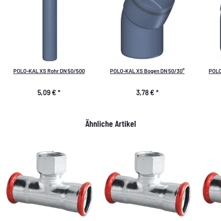
POLO-KAL XS Rohr DN 50/500
POLO-KAL XS Bogen DN 50/30°
POLO
5,09 €
*
3,78 €
*
Ähnliche Artikel