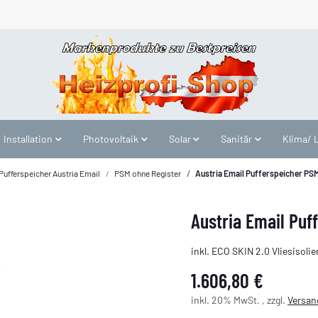
Installation
Photovoltaik
Solar
Sanitär
Klima/ 
Pufferspeicher Austria Email
PSM ohne Register
Austria Email Pufferspeicher PS
Austria Email Puf
inkl. ECO SKIN 2.0 Vliesisoli
1.606,80 €
inkl. 20% MwSt. , zzgl.
Versan