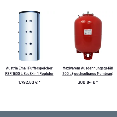
Austria Email Pufferspeicher
Maxivarem Ausdehnungsgefäß
PSR 1500 L EcoSkin 1 Register
200 L (wechselbares Membran)
1.792,80 €
*
300,84 €
*