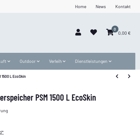
Home
News
Kontakt
0
0,00 €
Luft
Outdoor
Verleih
Dienstleistungen
M 1500 L EcoSkin
ferspeicher PSM 1500 L EcoSkin
erung
d*