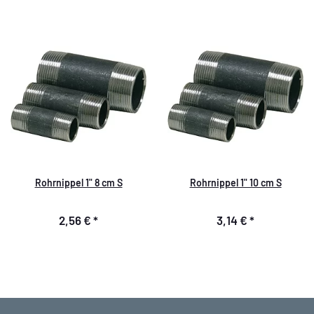
Rohrnippel 1" 8 cm S
Rohrnippel 1" 10 cm S
2,56 €
*
3,14 €
*