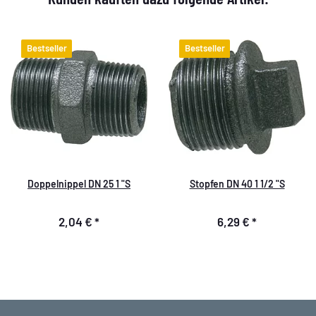
Bestseller
Bestseller
Doppelnippel DN 25 1 "S
Stopfen DN 40 1 1/2 "S
2,04 €
*
6,29 €
*