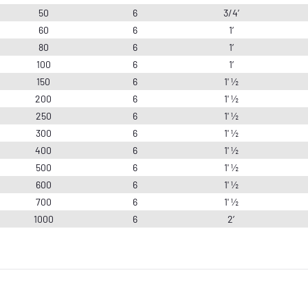
50
6
3/4’
60
6
1’
80
6
1’
100
6
1’
150
6
1' ½
200
6
1' ½
250
6
1' ½
300
6
1' ½
400
6
1' ½
500
6
1' ½
600
6
1' ½
700
6
1' ½
1000
6
2’