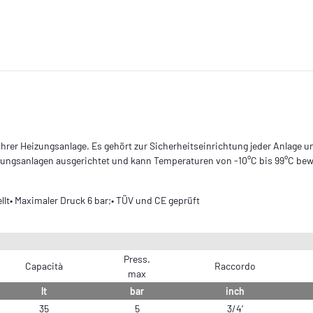
hrer Heizungsanlage. Es gehört zur Sicherheitseinrichtung jeder Anlage u
eizungsanlagen ausgerichtet und kann Temperaturen von -10°C bis 99°C bew
lt• Maximaler Druck 6 bar;• TÜV und CE geprüft
Press.
Capacità
Raccordo
max
lt
bar
inch
35
5
3/4’