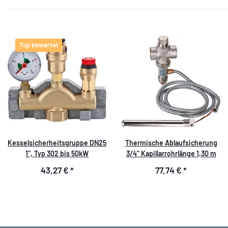
Top bewertet
Kesselsicherheitsgruppe DN25
Thermische Ablaufsicherung
1", Typ 302 bis 50kW
3/4" Kapillarrohrlänge 1,30 m
43,27 €
*
77,74 €
*