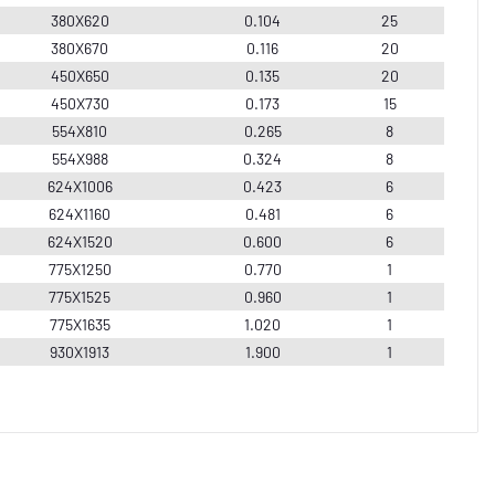
380X620
0.104
25
380X670
0.116
20
450X650
0.135
20
450X730
0.173
15
554X810
0.265
8
554X988
0.324
8
624X1006
0.423
6
624X1160
0.481
6
624X1520
0.600
6
775X1250
0.770
1
775X1525
0.960
1
775X1635
1.020
1
930X1913
1.900
1