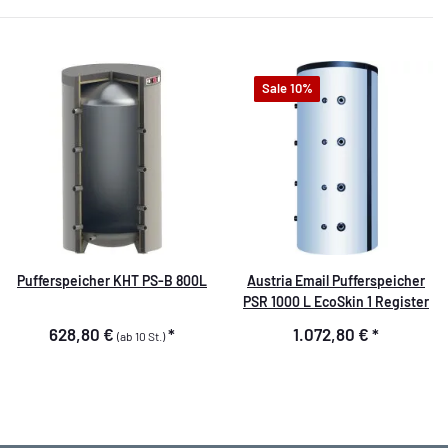
Sale 10%
Pufferspeicher KHT PS-B 800L
Austria Email Pufferspeicher
PSR 1000 L EcoSkin 1 Register
628,80 €
*
1.072,80 €
*
(ab 10 St.)