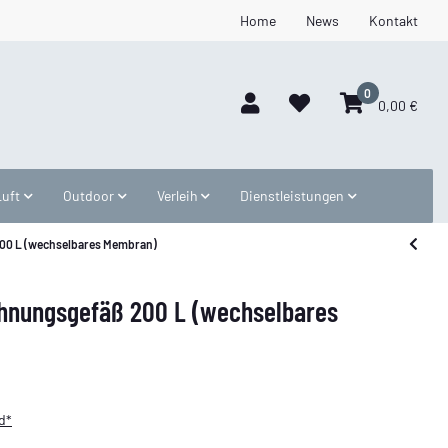
Home
News
Kontakt
0
0,00 €
Luft
Outdoor
Verleih
Dienstleistungen
00 L (wechselbares Membran)
hnungsgefäß 200 L (wechselbares
d*