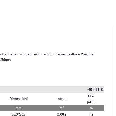
nd ist daher zwingend erforderlich. Die wechselbare Membran
ältigen
-10 + 99 °C
Qtà/
Dimensioni
Imballo
pallet
3
mm
m
n.
320X525
0.064
42