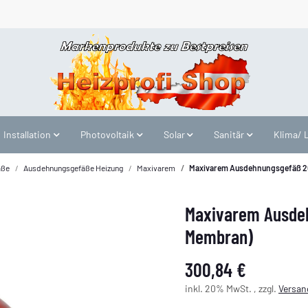
Installation
Photovoltaik
Solar
Sanitär
Klima/ 
äße
Ausdehnungsgefäße Heizung
Maxivarem
Maxivarem Ausdehnungsgefäß 2
Maxivarem Ausde
Membran)
300,84 €
inkl. 20% MwSt. , zzgl.
Versan