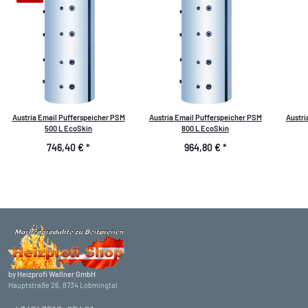
Austria Email Pufferspeicher PSM
Austria Email Pufferspeicher PSM
Austri
500 L EcoSkin
800 L EcoSkin
746,40 €
*
964,80 €
*
by Heizprofi Wallner GmbH
Hauptstraße 26, 8734 Lobmingtal