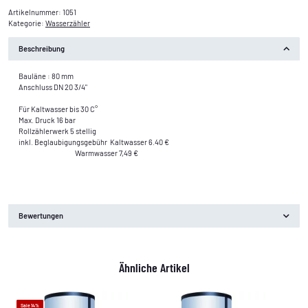
Artikelnummer:
1051
Kategorie:
Wasserzähler
Beschreibung
Bauläne : 80 mm
Anschluss DN 20 3/4"
Für Kaltwasser bis 30 C°
Max. Druck 16 bar
Rollzählerwerk 5 stellig
inkl. Beglaubigungsgebühr Kaltwasser 6.40 €
Warmwasser 7,49 €
Bewertungen
Ähnliche Artikel
Sale 14%