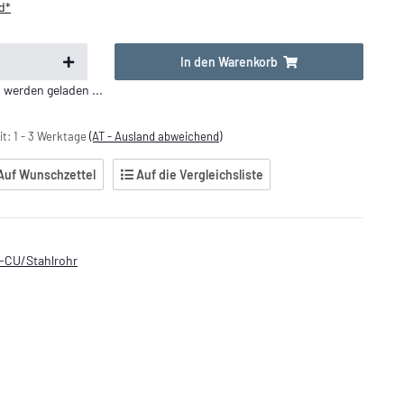
d*
In den Warenkorb
erden geladen ...
it:
1 - 3 Werktage
(AT - Ausland abweichend)
Auf Wunschzettel
Auf die Vergleichsliste
r-CU/Stahlrohr