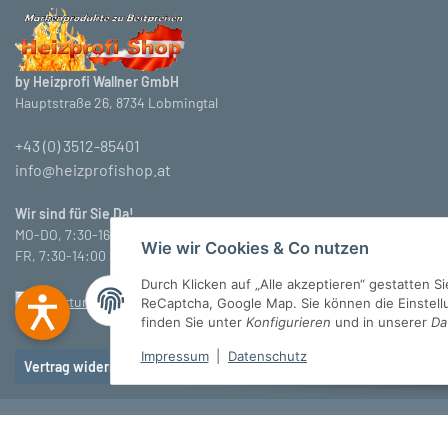
by Heizprofi Wallner GmbH
Hauptstraße 26, 8734 Lobmingtal
+43 (0) 3512-85401
info@heizprofishop.at
Wir sind für Sie Da!
MO-DO, 7:30-16:30 Uhr
Wie wir Cookies & Co nutzen
FR, 7:30-14:00 Uhr
Durch Klicken auf „Alle akzeptieren“ gestatten 
ReCaptcha, Google Map. Sie können die Einstellun
finden Sie unter
Konfigurieren
und in unserer
Da
Impressum
|
Datenschutz
Vertrag widerrufen
© Heizprofi Wallner GmbH
* Alle Preise inkl. gesetzlicher USt., zzgl.
Versan