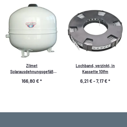
Zilmet
Lochband, verzinkt, in
Solarausdehnungsgefäß
Kassette 10lfm
SolarPlus 50L
166,80 €
*
6,21 € -
7,17 €
*