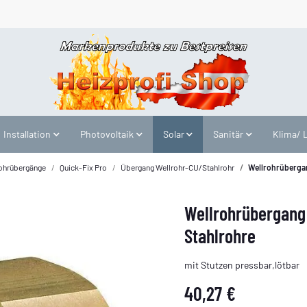
Installation
Photovoltaik
Solar
Sanitär
Klima/ 
ohrübergänge
Quick-Fix Pro
Übergang Wellrohr-CU/Stahlrohr
Wellrohrüberga
Wellrohrübergang
Stahlrohre
mit Stutzen pressbar,lötbar
40,27 €