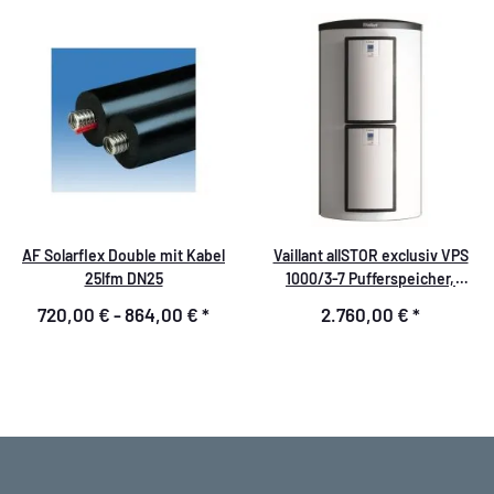
AF Solarflex Double mit Kabel
Vaillant allSTOR exclusiv VPS
25lfm DN25
1000/3-7 Pufferspeicher,
Schichtladespeicher
720,00 € -
864,00 €
*
2.760,00 €
*