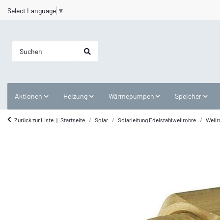
Select Language
▼
Aktionen
Heizung
Wärmepumpen
Speicher
Zurück zur Liste
Startseite
Solar
Solarleitung Edelstahlwellrohre
Wellr