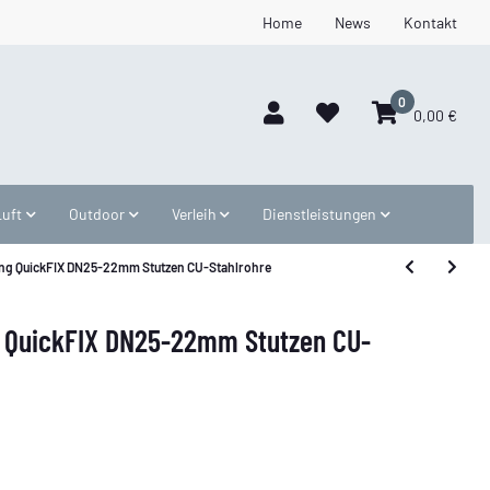
Home
News
Kontakt
0
0,00 €
Luft
Outdoor
Verleih
Dienstleistungen
ng QuickFIX DN25-22mm Stutzen CU-Stahlrohre
 QuickFIX DN25-22mm Stutzen CU-