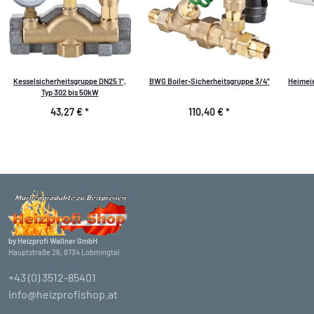
Kesselsicherheitsgruppe DN25 1",
BWG Boiler-Sicherheitsgruppe 3/4"
Heimeie
Typ 302 bis 50kW
43,27 €
*
110,40 €
*
by Heizprofi Wallner GmbH
Hauptstraße 26, 8734 Lobmingtal
+43 (0) 3512-85401
info@heizprofishop.at