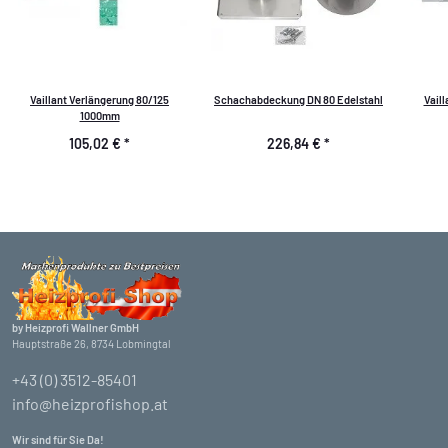
Vaillant Verlängerung 80/125
Schachabdeckung DN 80 Edelstahl
Vail
1000mm
105,02 €
*
226,84 €
*
by Heizprofi Wallner GmbH
Hauptstraße 26, 8734 Lobmingtal
+43 (0) 3512-85401
info@heizprofishop.at
Wir sind für Sie Da!