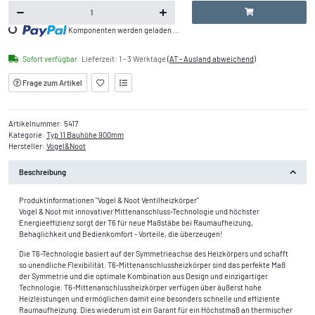
Komponenten werden geladen ...
Loading...
Sofort verfügbar
Lieferzeit:
1 - 3 Werktage
(AT - Ausland abweichend)
Frage zum Artikel
Artikelnummer:
5417
Kategorie:
Typ 11 Bauhöhe 900mm
Hersteller:
Vogel&Noot
Beschreibung
Produktinformationen "Vogel & Noot Ventilheizkörper"
Vogel & Noot mit innovativer Mittenanschluss-Technologie und höchster
Energieeffizienz sorgt der T6 für neue Maßstäbe bei Raumaufheizung,
Behaglichkeit und Bedienkomfort - Vorteile, die überzeugen!
Die T6-Technologie basiert auf der Symmetrieachse des Heizkörpers und schafft
so unendliche Flexibilität. T6-Mittenanschlussheizkörper sind das perfekte Maß
der Symmetrie und die optimale Kombination aus Design und einzigartiger
Technologie. T6-Mittenanschlussheizkörper verfügen über äußerst hohe
Heizleistungen und ermöglichen damit eine besonders schnelle und effiziente
Raumaufheizung. Dies wiederum ist ein Garant für ein Höchstmaß an thermischer