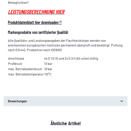
Behaglichkeit!
LEISTUNGSBERECHNUNG HIER
Produktdatenblatt hier downloaden !!
Markenprodukte von zertifizierter Qualität
Alle Qualitäts- und Leistungsangaben der Flachheizkörper werden von
anerkannten europäischen Instituten permanent überprüft und bestätigt. Prüfung
nach EN 442, Produktion nach ISO9001
Anschlüsse
4x G 1/2 IG und 2x G 3/4 AG unten mittig
Prüfdruck
13 bar
max. Betriebsüberdruck
10 bar
max. Betriebstemperatur
110°C
Bewertungen
Ähnliche Artikel