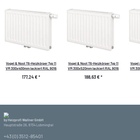
Vogel & Noot T6-Heizkörper Typ 11
Vogel & Noot T6-Heizkörper Typ 11
Vogel 
VM 300x400mm lackiert RAL 9016
VM 300x520mm lackiert RAL 9016
VM 30
177,24 €
*
188,63 €
*
by Heizprofi Wallner GmbH
Hauptstraße 26, 8734 Lobmingtal
+43 (0) 3512-85401