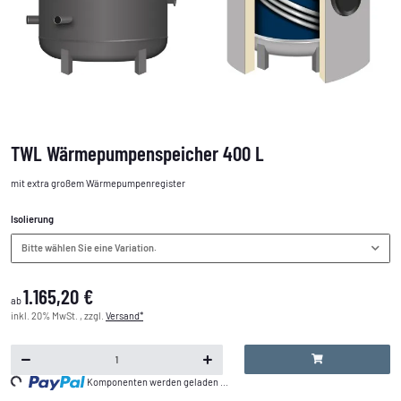
TWL Wärmepumpenspeicher 400 L
mit extra großem Wärmepumpenregister
Isolierung
Bitte wählen Sie eine Variation.
1.165,20 €
ab
inkl. 20% MwSt. , zzgl.
Versand*
ing...
Komponenten werden geladen ...