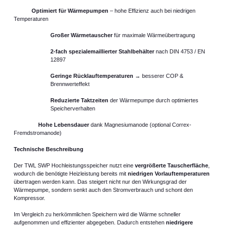
Optimiert für Wärmepumpen
– hohe Effizienz auch bei niedrigen
Temperaturen
Großer Wärmetauscher
für maximale Wärmeübertragung
2-fach spezialemaillierter Stahlbehälter
nach DIN 4753 / EN
12897
Geringe Rücklauftemperaturen
→ besserer COP &
Brennwerteffekt
Reduzierte Taktzeiten
der Wärmepumpe durch optimiertes
Speicherverhalten
Hohe Lebensdauer
dank Magnesiumanode (optional Correx-
Fremdstromanode)
Technische Beschreibung
Der TWL SWP Hochleistungsspeicher nutzt eine
vergrößerte Tauscherfläche
,
wodurch die benötigte Heizleistung bereits mit
niedrigen Vorlauftemperaturen
übertragen werden kann. Das steigert nicht nur den Wirkungsgrad der
Wärmepumpe, sondern senkt auch den Stromverbrauch und schont den
Kompressor.
Im Vergleich zu herkömmlichen Speichern wird die Wärme schneller
aufgenommen und effizienter abgegeben. Dadurch entstehen
niedrigere