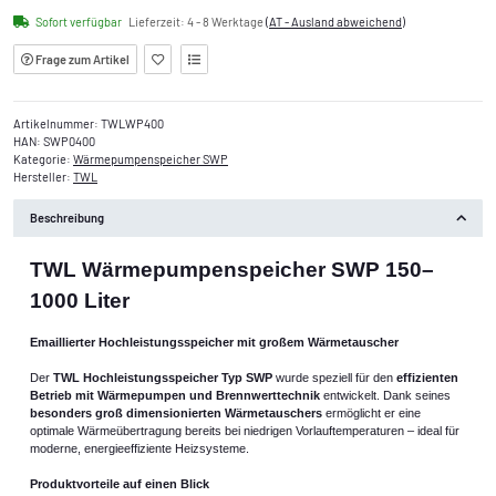
Sofort verfügbar
Lieferzeit:
4 - 8 Werktage
(AT - Ausland abweichend)
Frage zum Artikel
Artikelnummer:
TWLWP400
HAN:
SWP0400
Kategorie:
Wärmepumpenspeicher SWP
Hersteller:
TWL
Beschreibung
TWL Wärmepumpenspeicher SWP 150–
1000 Liter
Emaillierter Hochleistungsspeicher mit großem Wärmetauscher
Der
TWL Hochleistungsspeicher Typ SWP
wurde speziell für den
effizienten
Betrieb mit Wärmepumpen und Brennwerttechnik
entwickelt. Dank seines
besonders groß dimensionierten Wärmetauschers
ermöglicht er eine
optimale Wärmeübertragung bereits bei niedrigen Vorlauftemperaturen – ideal für
moderne, energieeffiziente Heizsysteme.
Produktvorteile auf einen Blick