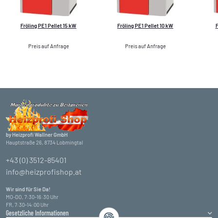
Fröling PE1 Pellet 15 kW
Fröling PE1 Pellet 10 kW
F
Preis auf Anfrage
Preis auf Anfrage
by Heizprofi Wallner GmbH
Hauptstraße 26, 8734 Lobmingtal
+43 (0) 3512-85401
info@heizprofishop.at
Wir sind für Sie Da!
MO-DO, 7:30-16:30 Uhr
FR, 7:30-14:00 Uhr
Gesetzliche Informationen