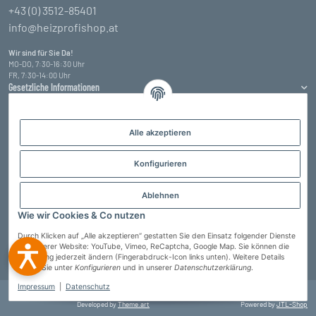
+43 (0) 3512-85401
info@heizprofishop.at
Wir sind für Sie Da!
MO-DO, 7:30-16:30 Uhr
FR, 7:30-14:00 Uhr
Gesetzliche Informationen
Informationen
Alle akzeptieren
Zahlungsarten
Konfigurieren
Ablehnen
Wie wir Cookies & Co nutzen
Durch Klicken auf „Alle akzeptieren“ gestatten Sie den Einsatz folgender Dienste
auf unserer Website: YouTube, Vimeo, ReCaptcha, Google Map. Sie können die
Einstellung jederzeit ändern (Fingerabdruck-Icon links unten). Weitere Details
Vertrag widerrufen
finden Sie unter
Konfigurieren
und in unserer
Datenschutzerklärung
.
Impressum
|
Datenschutz
© Heizprofi Wallner GmbH
* Alle Preise inkl. gesetzlicher USt., zzgl.
Versand
Developed by
Theme.art
Powered by
JTL-Shop