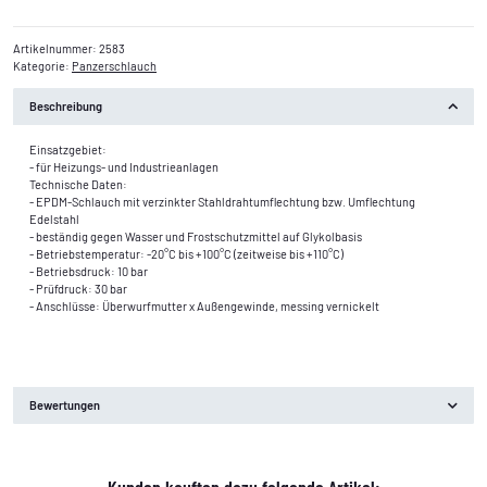
Artikelnummer:
2583
Kategorie:
Panzerschlauch
Beschreibung
Einsatzgebiet:
- für Heizungs- und Industrieanlagen
Technische Daten:
- EPDM-Schlauch mit verzinkter Stahldrahtumflechtung bzw. Umflechtung
Edelstahl
- beständig gegen Wasser und Frostschutzmittel auf Glykolbasis
- Betriebstemperatur: -20°C bis +100°C (zeitweise bis +110°C)
- Betriebsdruck: 10 bar
- Prüfdruck: 30 bar
- Anschlüsse: Überwurfmutter x Außengewinde, messing vernickelt
Bewertungen