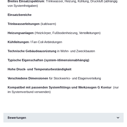
Breites Einsatzspektrum
: Trinkwasser, Heizung, Kühlung, Druckluft (abhängig
von Systemfreigaben)
Einsatzbereiche
Trinkwasserleitungen
(kalt/warm)
Heizungsanlagen
(Heizkörper, Fußbodenheizung, Verteilleitungen)
Kühlleitungen
/ Fan-Coil-Anbindungen
Technische Gebäudeausrüstung
in Wohn- und Zweckbauten
Typische Eigenschaften (system-/dimensionabhängig)
Hohe Druck- und Temperaturbeständigkeit
Verschiedene Dimensionen
für Stockwerks- und Etagenverteilung
Kompatibel mit passenden Systemfittings und Werkzeugen G Kontur
(nur
im Systemverbund verwenden)
Bewertungen