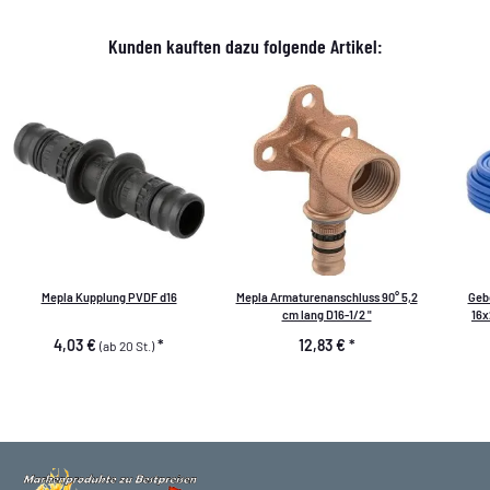
Kunden kauften dazu folgende Artikel:
Mepla Kupplung PVDF d16
Mepla Armaturenanschluss 90° 5,2
Gebe
cm lang D16-1/2 "
16x
4,03 €
*
12,83 €
*
(ab 20 St.)