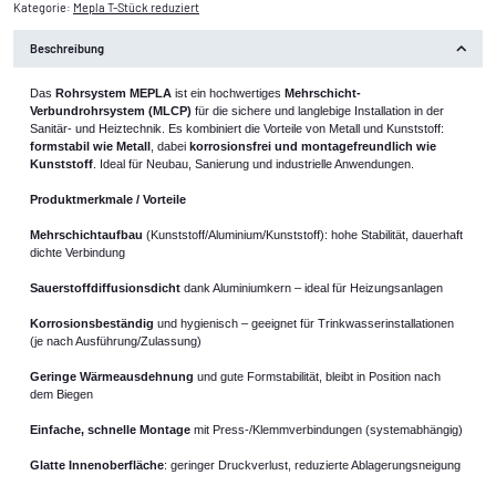
Kategorie:
Mepla T-Stück reduziert
Beschreibung
Das
Rohrsystem MEPLA
ist ein hochwertiges
Mehrschicht-
Verbundrohrsystem (MLCP)
für die sichere und langlebige Installation in der
Sanitär‑ und Heiztechnik. Es kombiniert die Vorteile von Metall und Kunststoff:
formstabil wie Metall
, dabei
korrosionsfrei und montagefreundlich wie
Kunststoff
. Ideal für Neubau, Sanierung und industrielle Anwendungen.
Produktmerkmale / Vorteile
Mehrschichtaufbau
(Kunststoff/Aluminium/Kunststoff): hohe Stabilität, dauerhaft
dichte Verbindung
Sauerstoffdiffusionsdicht
dank Aluminiumkern – ideal für Heizungsanlagen
Korrosionsbeständig
und hygienisch – geeignet für Trinkwasserinstallationen
(je nach Ausführung/Zulassung)
Geringe Wärmeausdehnung
und gute Formstabilität, bleibt in Position nach
dem Biegen
Einfache, schnelle Montage
mit Press-/Klemmverbindungen (systemabhängig)
Glatte Innenoberfläche
: geringer Druckverlust, reduzierte Ablagerungsneigung