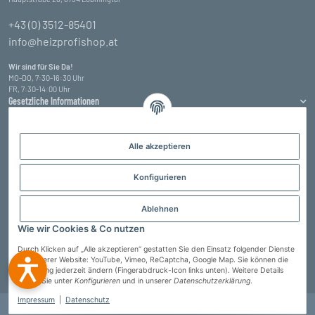
+43 (0) 3512-85401
info@heizprofishop.at
Wir sind für Sie Da!
MO-DO, 7:30-16:30 Uhr
FR, 7:30-14:00 Uhr
Gesetzliche Informationen
Informationen
Alle akzeptieren
Zahlungsarten
Konfigurieren
Ablehnen
Wie wir Cookies & Co nutzen
Durch Klicken auf „Alle akzeptieren“ gestatten Sie den Einsatz folgender Dienste
auf unserer Website: YouTube, Vimeo, ReCaptcha, Google Map. Sie können die
Einstellung jederzeit ändern (Fingerabdruck-Icon links unten). Weitere Details
Vertrag widerrufen
finden Sie unter
Konfigurieren
und in unserer
Datenschutzerklärung
.
Impressum
|
Datenschutz
© Heizprofi Wallner GmbH
* Alle Preise inkl. gesetzlicher USt., zzgl.
Versand