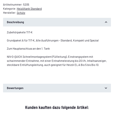
Artikelnummer:
5205
Kategorie:
Heizöltank Standard
Hersteller:
Schütz
Beschreibung
Zubehörpakete TIT-K
Grundpaket A für TIT-K, Alle Ausführungen - Standard, Kompakt und Spezial
Zum Hauptanschluss an den 1. Tank
NIV-O-QUICK Schnellmontagesystem (Füllleitung), Einstrangsystem mit
schwimmender Entnahme, mit einer Entnahmeleistung bis 20 l/h, Inhaltsanzeiger,
steckbare Entlüftungsleitung, auch geeignet für Heizöl EL A Bio 5 bis Bio 10.
Bewertungen
Kunden kauften dazu folgende Artikel: