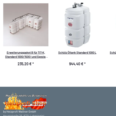
Erweiterungspaket B für TIT-K,
Schütz Öltank Standard 1000 L
Schü
Standard 1000/1500 l und Spezial
750 l
235,20 €
*
944,40 €
*
by Heizprofi Wallner GmbH
Hauptstraße 26, 8734 Lobmingtal