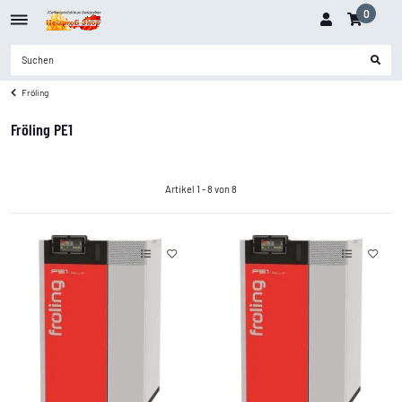
0
Fröling
Fröling PE1
Artikel 1 - 8 von 8