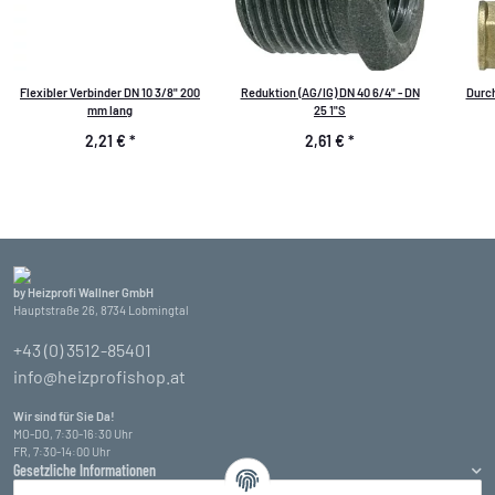
Flexibler Verbinder DN 10 3/8" 200
Reduktion (AG/IG) DN 40 6/4" - DN
Durch
mm lang
25 1"S
2,21 €
*
2,61 €
*
by Heizprofi Wallner GmbH
Hauptstraße 26, 8734 Lobmingtal
+43 (0) 3512-85401
info@heizprofishop.at
Wir sind für Sie Da!
MO-DO, 7:30-16:30 Uhr
FR, 7:30-14:00 Uhr
Gesetzliche Informationen