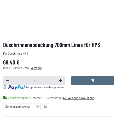
Duschrinnenabdeckung 700mm Lines für HPS
Für Duschrinne HPS
68,40 €
inkl. 20% MwSt. , zzgl.
Versand*
Loading...
Komponenten werden geladen ...
Sofort verfügbar
Lieferzeit:
1 - 3 Werktage
(AT - Ausland abweichend)
Frage zum Artikel