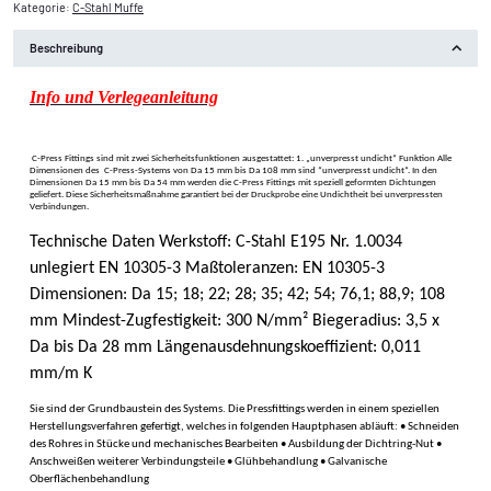
Kategorie:
C-Stahl Muffe
Beschreibung
Info und Verlegeanleitung
C-Press Fittings sind mit zwei Sicherheitsfunktionen ausgestattet: 1. „unverpresst undicht“ Funktion Alle
Dimensionen des C-Press-Systems von Da 15 mm bis Da 108 mm sind “unverpresst undicht“. In den
Dimensionen Da 15 mm bis Da 54 mm werden die C-Press Fittings mit speziell geformten Dichtungen
geliefert. Diese Sicherheitsmaßnahme garantiert bei der Druckprobe eine Undichtheit bei unverpressten
Verbindungen.
Technische Daten Werkstoff: C-Stahl E195 Nr. 1.0034
unlegiert EN 10305-3 Maßtoleranzen: EN 10305-3
Dimensionen: Da 15; 18; 22; 28; 35; 42; 54; 76,1; 88,9; 108
mm Mindest-Zugfestigkeit: 300 N/mm² Biegeradius: 3,5 x
Da bis Da 28 mm Längenausdehnungskoeffizient: 0,011
mm/m K
Sie sind der Grundbaustein des Systems. Die Pressfittings werden in einem speziellen
Herstellungsverfahren gefertigt, welches in folgenden Hauptphasen abläuft: • Schneiden
des Rohres in Stücke und mechanisches Bearbeiten • Ausbildung der Dichtring-Nut •
Anschweißen weiterer Verbindungsteile • Glühbehandlung • Galvanische
Oberflächenbehandlung