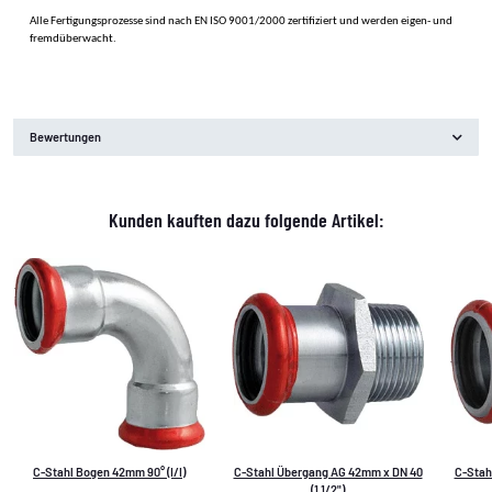
Alle Fertigungsprozesse sind nach EN ISO 9001/2000 zertifiziert und werden eigen- und
fremdüberwacht.
Bewertungen
Kunden kauften dazu folgende Artikel:
C-Stahl Bogen 42mm 90° (I/I)
C-Stahl Übergang AG 42mm x DN 40
C-Stah
(1 1/2")