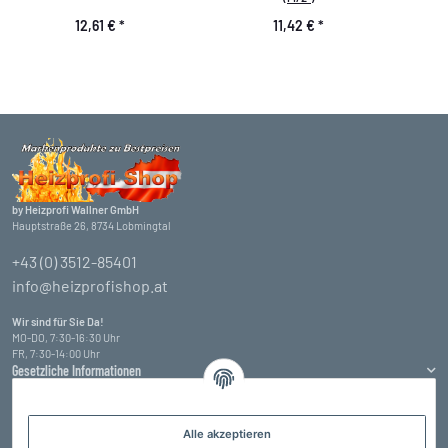
12,61 €
*
11,42 €
*
by Heizprofi Wallner GmbH
Hauptstraße 26, 8734 Lobmingtal
+43 (0) 3512-85401
info@heizprofishop.at
Wir sind für Sie Da!
MO-DO, 7:30-16:30 Uhr
FR, 7:30-14:00 Uhr
Gesetzliche Informationen
Informationen
Alle akzeptieren