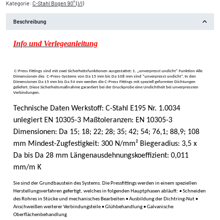
Kategorie:
C-Stahl Bogen 90° (I/I)
Beschreibung
Info und Verlegeanleitung
C-Press Fittings sind mit zwei Sicherheitsfunktionen ausgestattet: 1. „unverpresst undicht“ Funktion Alle
Dimensionen des C-Press-Systems von Da 15 mm bis Da 108 mm sind “unverpresst undicht“. In den
Dimensionen Da 15 mm bis Da 54 mm werden die C-Press Fittings mit speziell geformten Dichtungen
geliefert. Diese Sicherheitsmaßnahme garantiert bei der Druckprobe eine Undichtheit bei unverpressten
Verbindungen.
Technische Daten Werkstoff: C-Stahl E195 Nr. 1.0034
unlegiert EN 10305-3 Maßtoleranzen: EN 10305-3
Dimensionen: Da 15; 18; 22; 28; 35; 42; 54; 76,1; 88,9; 108
mm Mindest-Zugfestigkeit: 300 N/mm² Biegeradius: 3,5 x
Da bis Da 28 mm Längenausdehnungskoeffizient: 0,011
mm/m K
Sie sind der Grundbaustein des Systems. Die Pressfittings werden in einem speziellen
Herstellungsverfahren gefertigt, welches in folgenden Hauptphasen abläuft: • Schneiden
des Rohres in Stücke und mechanisches Bearbeiten • Ausbildung der Dichtring-Nut •
Anschweißen weiterer Verbindungsteile • Glühbehandlung • Galvanische
Oberflächenbehandlung