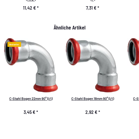
11,42 €
*
7,31 €
*
Ähnliche Artikel
Bestseller
C-Stahl Bogen 22mm 90° (I/I)
C-Stahl Bogen 18mm 90° (I/I)
C-S
3,45 €
*
2,92 €
*