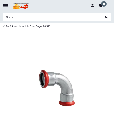
0
Zurück zur Liste
C-Stahl Bogen 90° (I/I)