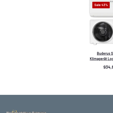
Sale 43%
Buderus Si
Klimagerät Log
3,
934,