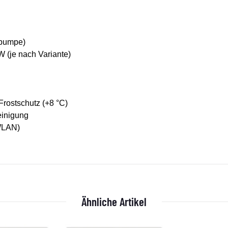
epumpe)
W (je nach Variante)
Frostschutz (+8 °C)
reinigung
WLAN)
Ähnliche Artikel