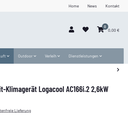
Home
News
Kontakt
0
0,00 €
Luft
Outdoor
Verleih
Dienstleistungen
it-Klimagerät Logacool AC166i.2 2,6kW
enfreie Lieferung