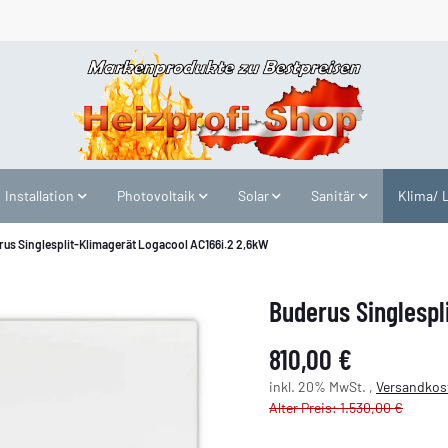
Installation
Photovoltaik
Solar
Sanitär
Klima/ 
rus Singlesplit-Klimagerät Logacool AC166i.2 2,6kW
Buderus Singlespl
810,00 €
inkl. 20% MwSt. ,
Versandkost
Alter Preis: 1.530,00 €