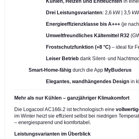
Kühlen, Heizen und Entfeuchten
in eine
Drei Leistungsvarianten
: 2,6 kW | 3,5 kW
Energieeffizienzklasse bis A+++
(je nach
Umweltfreundliches Kältemittel R32
(GWP
Frostschutzfunktion (+8 °C)
– ideal für 
Leiser Betrieb
dank Silent- und Nachtmo
Smart-Home-fähig
durch die App
MyBuderus
Elegantes, wandhängendes Design
in 
Mehr als nur Kühlen – ganzjähriger Klimakomfort
Die Logacool AC166i.2 ist technologisch eine
vollwerti
im Winter heizt sie effizient selbst bei niedrigen Tempe
– energiesparend und komfortabel.
Leistungsvarianten im Überblick