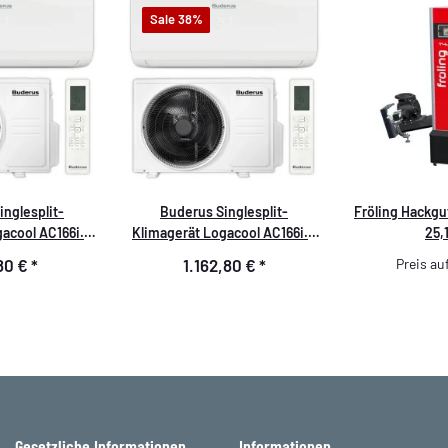
Sale 38%
nglesplit-
Buderus Singlesplit-
Fröling Hackgu
acool AC166i.2
Klimagerät Logacool AC166i.2
25,
5kW
5,3kW
80 €
*
1.162,80 €
*
Preis au
Gesetzliche Informationen
Informationen