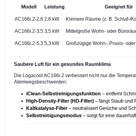
Modell
Leistung
Geeignet für
AC166i.2-2,6
2,6 kW
Kleinere Räume (z. B. Schlaf-/K
AC166i.2-3,5
3,5 kW
Mittelgroße Wohn- oder Bürorä
AC166i.2-5,3
5,3 kW
Großzügige Wohn-, Praxis- ode
Saubere Luft für ein gesundes Raumklima
Die Logacool AC166i.2 verbessert nicht nur die Tempera
Atemwegsbeschwerden:
iClean-Selbstreinigungsfunktion
– entfernt Schm
High-Density-Filter (HD-Filter)
– fängt Staub und P
Kaltkatalyse-Filter
– neutralisiert Gerüche und Sch
Selbstreinigungsmodus
– sorgt für eine dauerhaf