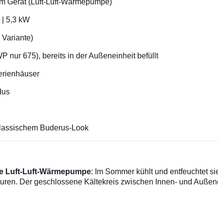
m Gerät (Luft-Luft-Wärmepumpe)
 | 5,3 kW
 Variante)
 nur 675), bereits in der Außeneinheit befüllt
Ferienhäuser
dus
klassischem Buderus-Look
ge Luft-Luft-Wärmepumpe
: Im Sommer kühlt und entfeuchtet s
raturen. Der geschlossene Kältekreis zwischen Innen- und Außen