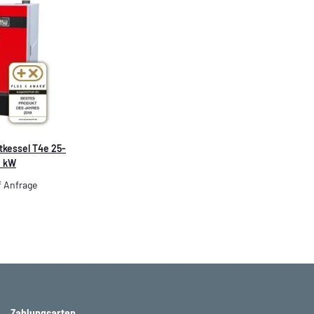
tkessel T4e 25-
1 kW
f Anfrage
Zahlungsarten