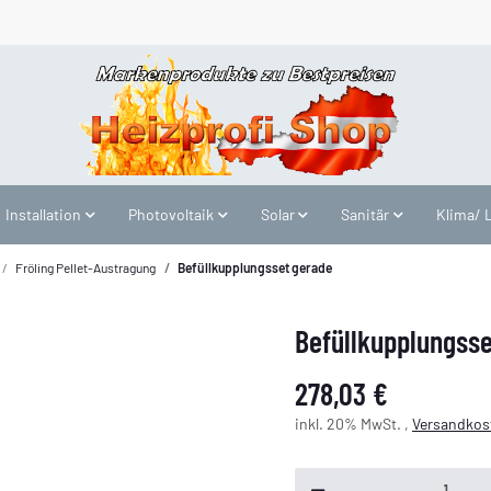
Installation
Photovoltaik
Solar
Sanitär
Klima/ 
Fröling Pellet-Austragung
Befüllkupplungsset gerade
Befüllkupplungss
278,03 €
inkl. 20% MwSt. ,
Versandkost