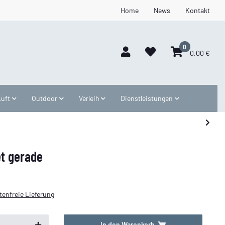
Home
News
Kontakt
0
0,00 €
Luft
Outdoor
Verleih
Dienstleistungen
et gerade
enfreie Lieferung
In den Warenkorb