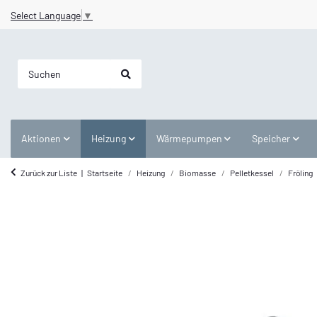
Select Language
▼
Aktionen
Heizung
Wärmepumpen
Speicher
Zurück zur Liste
Startseite
Heizung
Biomasse
Pelletkessel
Fröling