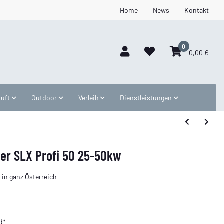
Home
News
Kontakt
0
0,00 €
Luft
Outdoor
Verleih
Dienstleistungen
ser SLX Profi 50 25-50kw
 in ganz Österreich
d*