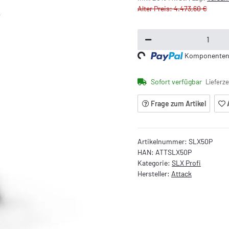
Alter Preis: 4.473,60 €
Loading...
Komponenten w
Sofort verfügbar
Lieferze
Frage zum Artikel
Artikelnummer:
SLX50P
HAN:
ATTSLX50P
Kategorie:
SLX Profi
Hersteller:
Attack