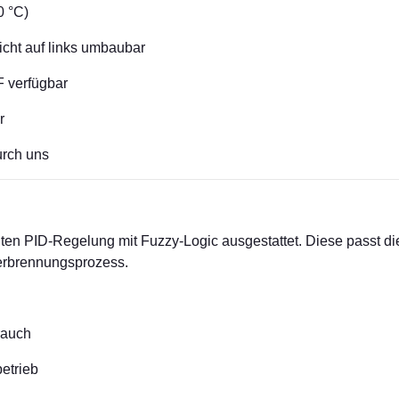
0 °C)
icht auf links umbaubar
F verfügbar
r
urch uns
enten PID-Regelung mit Fuzzy-Logic ausgestattet. Diese passt di
Verbrennungsprozess.
rauch
etrieb