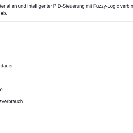
erialien und intelligenter PID-Steuerung mit Fuzzy-Logic verb
ieb.
ndauer
ie
zverbrauch