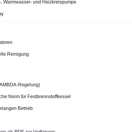
r-, Warmwasser- und Heizkreispumpe
ay
atoren
lle Reinigung
r LAMBDA-Regelung)
sche Norm für Festbrennstoffkessel
telangen Betrieb
gen als PDF zur Verfügung: