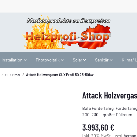
Installation
Photovoltaik
Solar
Sanitär
Klima/ 
SLX Profi
Attack Holzvergaser SLX Profi 50 25-50kw
Attack Holzverga
Bafa Förderfähig, Förderfähig
200-230 L großer Füllraum
3.993,60 €
inkl. 20% MwSt. , zzgl.
Versan