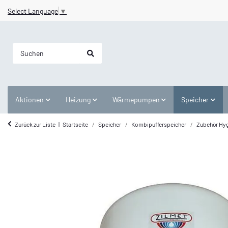
Select Language
▼
Aktionen
Heizung
Wärmepumpen
Speicher
Zurück zur Liste
Startseite
Speicher
Kombipufferspeicher
Zubehör Hy