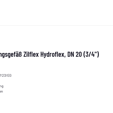
gefäß Zilflex Hydroflex, DN 20 (3/4")
7/23/EG
ng
en