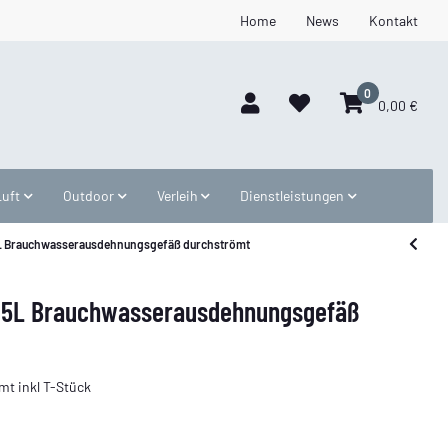
Home
News
Kontakt
0
0,00 €
Luft
Outdoor
Verleih
Dienstleistungen
35L Brauchwasserausdehnungsgefäß durchströmt
x 35L Brauchwasserausdehnungsgefäß
t inkl T-Stück