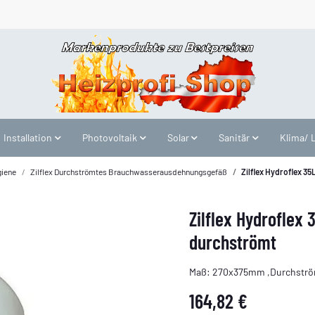
Installation
Photovoltaik
Solar
Sanitär
Klima/ 
giene
Zilflex Durchströmtes Brauchwasserausdehnungsgefäß
Zilflex Hydroflex 
Zilflex Hydrofle
durchströmt
Maß: 270x375mm ,Durchström
164,82 €