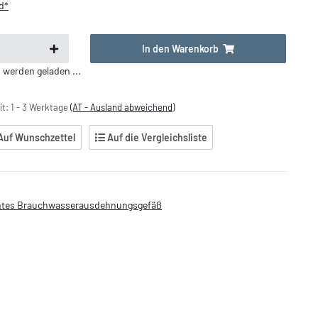
d*
In den Warenkorb
erden geladen ...
it:
1 - 3 Werktage
(AT - Ausland abweichend)
Auf Wunschzettel
Auf die Vergleichsliste
ömtes Brauchwasserausdehnungsgefäß