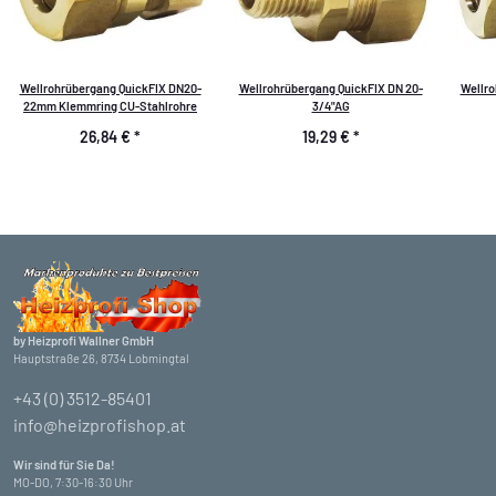
Wellrohrübergang QuickFIX DN20-
Wellrohrübergang QuickFIX DN 20-
Wellro
22mm Klemmring CU-Stahlrohre
3/4"AG
26,84 €
*
19,29 €
*
by Heizprofi Wallner GmbH
Hauptstraße 26, 8734 Lobmingtal
+43 (0) 3512-85401
info@heizprofishop.at
Wir sind für Sie Da!
MO-DO, 7:30-16:30 Uhr