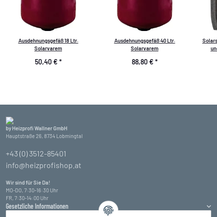
Ausdehnungsgefäß 18 Ltr.
Ausdehnungsgefäß 40 Ltr.
Solar
Solarvarem
Solarvarem
un
50,40 €
*
88,80 €
*
by Heizprofi Wallner GmbH
Hauptstraße 26, 8734 Lobmingtal
+43 (0) 3512-85401
info@heizprofishop.at
Wir sind für Sie Da!
MO-DO, 7:30-16:30 Uhr
FR, 7:30-14:00 Uhr
Gesetzliche Informationen