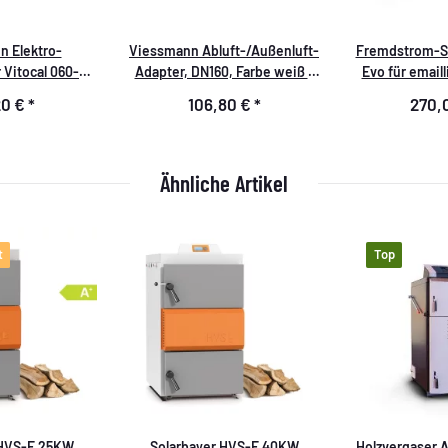
 Elektro-
Viessmann Abluft-/Außenluft-
Fremdstrom-Se
 Vitocal 060-A,
Adapter, DN160, Farbe weiß -
Evo für emaill
 kW - 7994213
ZK03024
bis 400l incl. 1
20 €
*
106,80 €
*
270,
1x Titanan
Ähnliche Artikel
t
Top
 HVS-E 25KW
Solarbayer HVS-E 40KW
Holzvergaser A