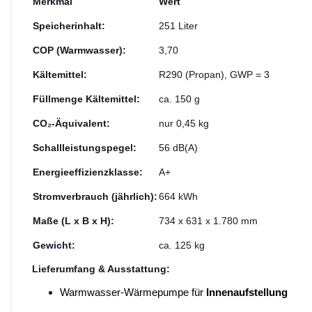
Merkmal
Wert
Speicherinhalt:
251 Liter
COP (Warmwasser):
3,70
Kältemittel:
R290 (Propan), GWP = 3
Füllmenge Kältemittel:
ca. 150 g
CO₂-Äquivalent:
nur 0,45 kg
Schallleistungspegel:
56 dB(A)
Energieeffizienzklasse:
A+
Stromverbrauch (jährlich):
664 kWh
Maße (L x B x H):
734 x 631 x 1.780 mm
Gewicht:
ca. 125 kg
Lieferumfang & Ausstattung:
Warmwasser-Wärmepumpe für
Innenaufstellung