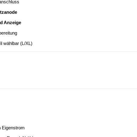
lanschluss
tzanode
nd Anzeige
ereitung
il wählbar (L/XL)
n Eigenstrom