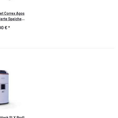
t Correx Agos
ierte Speicher
x Potenziostat u.
00 €
*
ode 200 mm
ttack SLX Profi