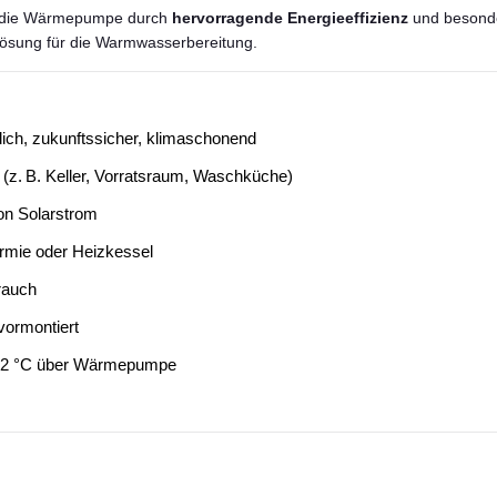
 die Wärmepumpe durch
hervorragende Energieeffizienz
und besond
 Lösung für die Warmwasserbereitung.
ich, zukunftssicher, klimaschonend
(z. B. Keller, Vorratsraum, Waschküche)
on Solarstrom
ermie oder Heizkessel
rauch
vormontiert
 62 °C über Wärmepumpe