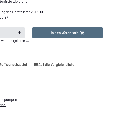
enfreie Lieferung
ng des Herstellers
:
2.999,00 €
00 €
)
In den Warenkorb
erden geladen ...
Auf Wunschzettel
Auf die Vergleichsliste
rmepumpen
eich