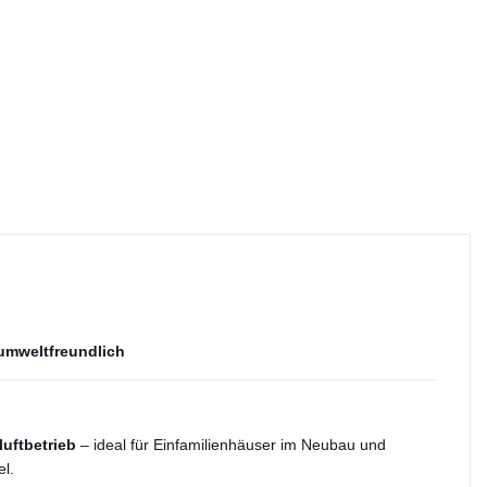
 umweltfreundlich
uftbetrieb
– ideal für Einfamilienhäuser im Neubau und
el.