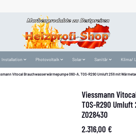
Installation
Photovoltaik
Solar
Sanitär
Klima/ 
ssmann Vitocal Brauchwasserwärmepumpe 060-A, T0S-R290 Umluft 251l mit Wärmetau
Viessmann Vitoc
T0S-R290 Umluft 
Z028430
2.316,00 €