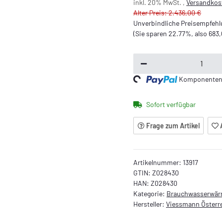
inkl. 20% MwSt. ,
Versandkost
Alter Preis: 2.436,00 €
Unverbindliche Preisempfehlu
(Sie sparen
22.77%
, also
683,
Komponenten w
Loading...
Sofort verfügbar
Frage zum Artikel
Artikelnummer:
13917
GTIN:
Z028430
HAN:
Z028430
Kategorie:
Brauchwasserwä
Hersteller:
Viessmann Österr