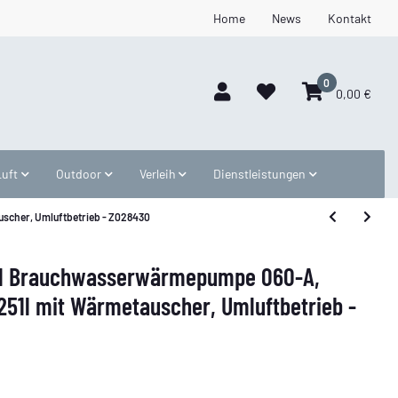
Home
News
Kontakt
0
0,00 €
Luft
Outdoor
Verleih
Dienstleistungen
scher, Umluftbetrieb - Z028430
al Brauchwasserwärmepumpe 060-A,
251l mit Wärmetauscher, Umluftbetrieb -