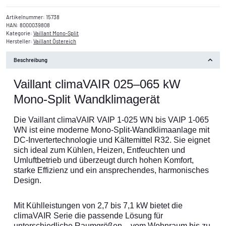
Artikelnummer:
15738
HAN:
8000039808
Kategorie:
Vaillant Mono-Split
Hersteller:
Vaillant Östereich
Beschreibung
Vaillant climaVAIR 025–065 kW
Mono-Split Wandklimagerät
Die Vaillant climaVAIR VAIP 1-025 WN bis VAIP 1-065
WN ist eine moderne Mono-Split-Wandklimaanlage mit
DC-Invertertechnologie und Kältemittel R32. Sie eignet
sich ideal zum Kühlen, Heizen, Entfeuchten und
Umluftbetrieb und überzeugt durch hohen Komfort,
starke Effizienz und ein ansprechendes, harmonisches
Design.
Mit Kühlleistungen von 2,7 bis 7,1 kW bietet die
climaVAIR Serie die passende Lösung für
unterschiedliche Raumgrößen – vom Wohnraum bis zu