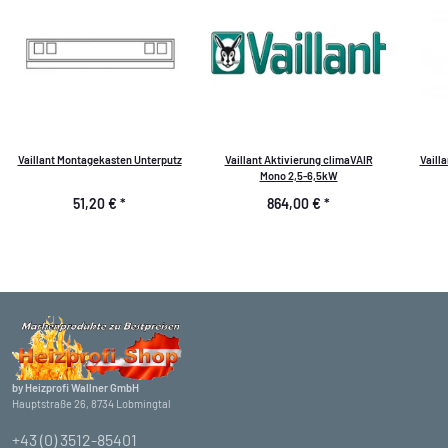
Vaillant Montagekasten Unterputz
Vaillant Aktivierung climaVAIR
Vaill
Mono 2,5-6,5kW
51,20 €
*
864,00 €
*
by Heizprofi Wallner GmbH
Hauptstraße 26, 8734 Lobmingtal
+43 (0) 3512-85401