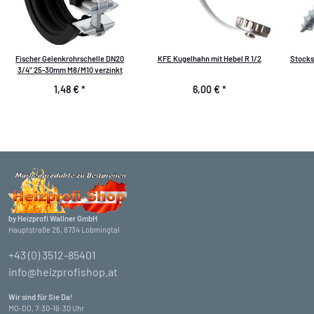
Fischer Gelenkrohrschelle DN20
KFE Kugelhahn mit Hebel R 1/2
Stocks
3/4" 25-30mm M8/M10 verzinkt
1,48 €
*
6,00 €
*
by Heizprofi Wallner GmbH
Hauptstraße 26, 8734 Lobmingtal
+43 (0) 3512-85401
info@heizprofishop.at
Wir sind für Sie Da!
MO-DO, 7:30-16:30 Uhr