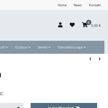
Home
News
Kontakt
0
0,00 €
Luft
Outdoor
Verleih
Dienstleistungen
0
d*
In den Warenkorb