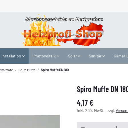
Installation
Photovoltaik
Solar
Sanitär
Klima/ 
lfalzrohr
Spiro Muffe
Spiro Muffe DN 180
Spiro Muffe DN 18
4,17 €
inkl. 20% MwSt. , zzgl.
Versan