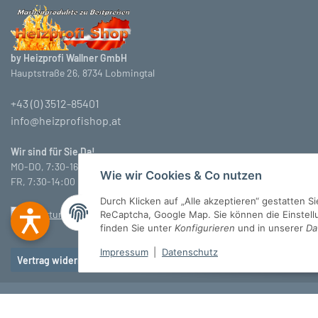
by Heizprofi Wallner GmbH
Hauptstraße 26, 8734 Lobmingtal
+43 (0) 3512-85401
info@heizprofishop.at
Wir sind für Sie Da!
MO-DO, 7:30-16:30 Uhr
Wie wir Cookies & Co nutzen
FR, 7:30-14:00 Uhr
Durch Klicken auf „Alle akzeptieren“ gestatten 
ReCaptcha, Google Map. Sie können die Einstellun
finden Sie unter
Konfigurieren
und in unserer
Da
Impressum
|
Datenschutz
Vertrag widerrufen
© Heizprofi Wallner GmbH
* Alle Preise inkl. gesetzlicher USt., zzgl.
Versan