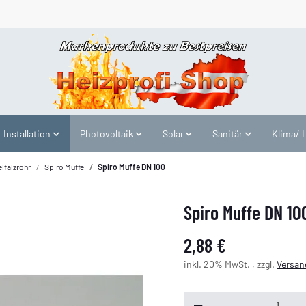
Installation
Photovoltaik
Solar
Sanitär
Klima/ 
lfalzrohr
Spiro Muffe
Spiro Muffe DN 100
Spiro Muffe DN 10
2,88 €
inkl. 20% MwSt. , zzgl.
Versan