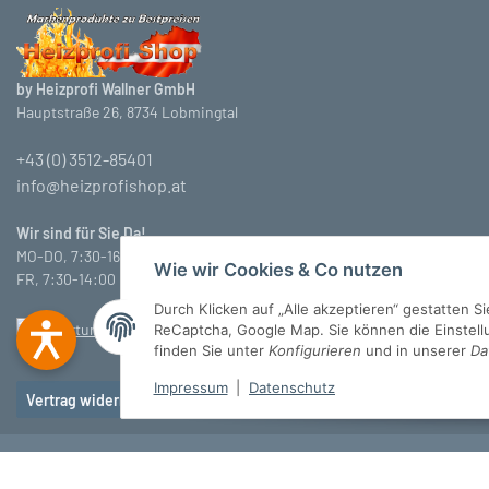
by Heizprofi Wallner GmbH
Hauptstraße 26, 8734 Lobmingtal
+43 (0) 3512-85401
info@heizprofishop.at
Wir sind für Sie Da!
MO-DO, 7:30-16:30 Uhr
Wie wir Cookies & Co nutzen
FR, 7:30-14:00 Uhr
Durch Klicken auf „Alle akzeptieren“ gestatten 
ReCaptcha, Google Map. Sie können die Einstellun
finden Sie unter
Konfigurieren
und in unserer
Da
Impressum
|
Datenschutz
Vertrag widerrufen
© Heizprofi Wallner GmbH
* Alle Preise inkl. gesetzlicher USt., zzgl.
Versan