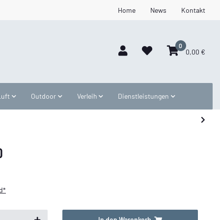
Home
News
Kontakt
0
0,00 €
Luft
Outdoor
Verleih
Dienstleistungen
0
d*
In den Warenkorb