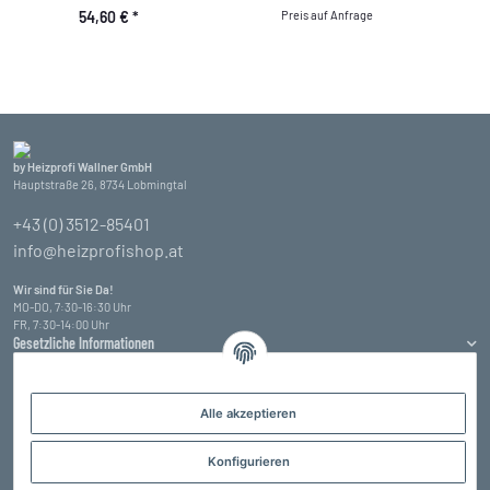
54,60 €
*
Preis auf Anfrage
by Heizprofi Wallner GmbH
Hauptstraße 26, 8734 Lobmingtal
+43 (0) 3512-85401
info@heizprofishop.at
Wir sind für Sie Da!
MO-DO, 7:30-16:30 Uhr
FR, 7:30-14:00 Uhr
Gesetzliche Informationen
Informationen
Alle akzeptieren
Zahlungsarten
Konfigurieren