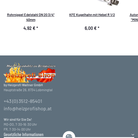
Rohrnippel Edelstahl DN 20 3/4"
KFE Kugelhahn mit Hebel R 1/2
Autom
40mm
"MIN
4,92 €
*
6,00 €
*
by Heizprofi Wallner GmbH
Hauptstraße 26, 8734 Lobmingtal
+43 (0) 3512-85401
info@heizprofishop.at
Wir sind für Sie Da!
MO-DO, 7:30-16:30 Uhr
FR, 7:30-14:00 Uhr
Gesetzliche Informationen