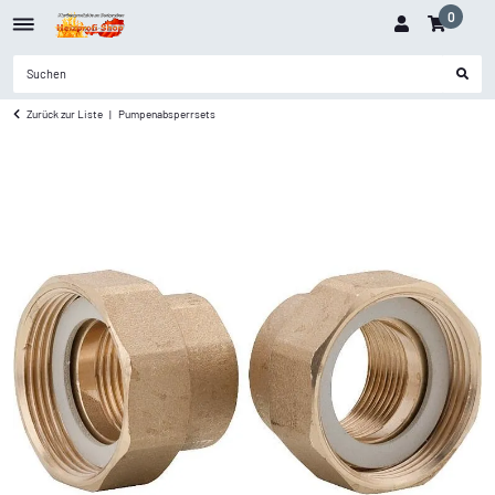
0
Zurück zur Liste
Pumpenabsperrsets