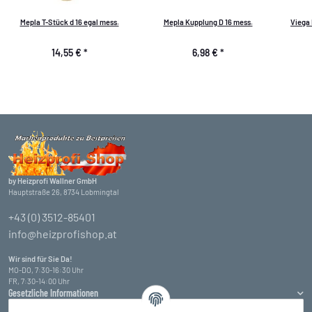
Mepla T-Stück d 16 egal mess.
Mepla Kupplung D 16 mess.
Viega
14,55 €
*
6,98 €
*
by Heizprofi Wallner GmbH
Hauptstraße 26, 8734 Lobmingtal
+43 (0) 3512-85401
info@heizprofishop.at
Wir sind für Sie Da!
MO-DO, 7:30-16:30 Uhr
FR, 7:30-14:00 Uhr
Gesetzliche Informationen