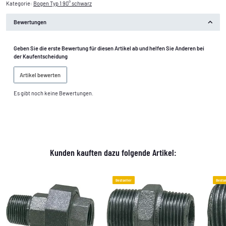
Kategorie:
Bogen Typ 1 90° schwarz
Bewertungen
Geben Sie die erste Bewertung für diesen Artikel ab und helfen Sie Anderen bei
der Kaufentscheidung
Artikel bewerten
Es gibt noch keine Bewertungen.
Kunden kauften dazu folgende Artikel:
Bestseller
Bestse