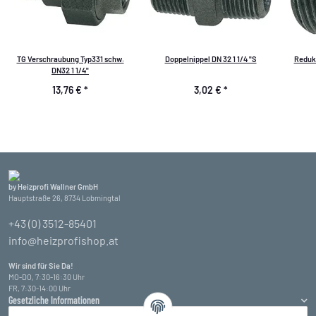
TG Verschraubung Typ331 schw.
Doppelnippel DN 32 1 1/4 "S
Reduktion (
DN32 1 1/4"
13,76 €
*
3,02 €
*
by Heizprofi Wallner GmbH
Hauptstraße 26, 8734 Lobmingtal
+43 (0) 3512-85401
info@heizprofishop.at
Wir sind für Sie Da!
MO-DO, 7:30-16:30 Uhr
FR, 7:30-14:00 Uhr
Gesetzliche Informationen